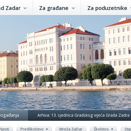
ad Zadar
Za građane
Za poduzetnike
ogađanja
Arhiva: 13. sjednica Gradskog vijeća Grada Zadra
Vijesti
Predškolstvo
Mreža ZaDar
Školstvo
Sti