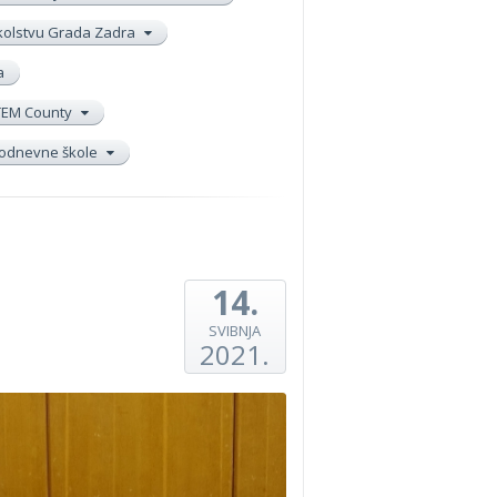
školstvu Grada Zadra
a
TEM County
elodnevne škole
14.
SVIBNJA
2021.