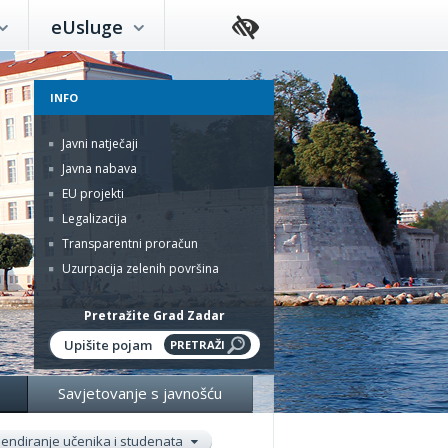
eUsluge
INFO
Javni natječaji
Javna nabava
EU projekti
Legalizacija
Transparentni proračun
Uzurpacija zelenih površina
Pretražite Grad Zadar
Savjetovanje s javnošću
pendiranje učenika i studenata