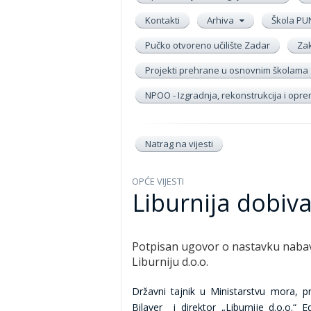
Kontakti
Arhiva
Škola PU
Pučko otvoreno učilište Zadar
Zak
Projekti prehrane u osnovnim školama
NPOO - Izgradnja, rekonstrukcija i op
Natrag na vijesti
OPĆE VIJESTI
Liburnija dobiv
Potpisan ugovor o nastavku naba
Liburniju d.o.o.
Državni tajnik u Ministarstvu mora, pr
Bilaver i direktor „Liburnije d.o.o.“ 