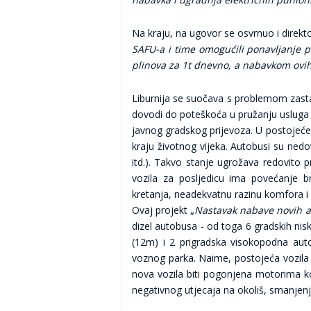
Na kraju, na ugovor se osvrnuo i direkto
SAFU-a i time omogućili ponavljanje 
plinova za 1t dnevno, a nabavkom ovih
Liburnija se suočava s problemom zastar
dovodi do poteškoća u pružanju usluga 
javnog gradskog prijevoza. U postojećem
kraju životnog vijeka. Autobusi su nedo
itd.). Takvo stanje ugrožava redovito 
vozila za posljedicu ima povećanje br
kretanja, neadekvatnu razinu komfora i 
Ovaj projekt „
Nastavak nabave novih au
dizel autobusa - od toga 6 gradskih ni
(12m) i 2 prigradska visokopodna auto
voznog parka. Naime, postojeća vozila 
nova vozila biti pogonjena motorima ko
negativnog utjecaja na okoliš, smanjenje