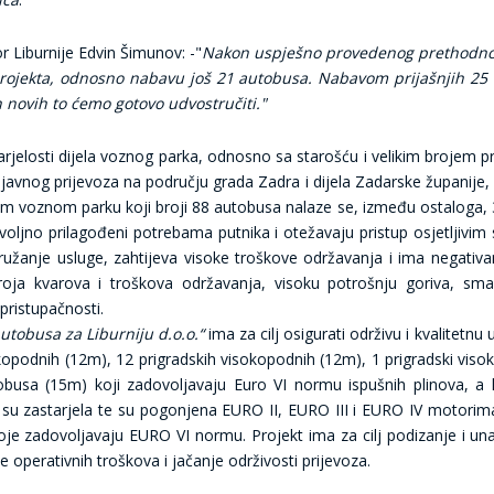
r Liburnije Edvin Šimunov: -"
Nakon uspješno provedenog prethodnog
projekta, odnosno nabavu još 21 autobusa. Nabavom prijašnjih 25 
 novih to ćemo gotovo udvostručiti."
jelosti dijela voznog parka, odnosno sa starošću i velikim brojem pr
javnog prijevoza na području grada Zadra i dijela Zadarske županije,
 voznom parku koji broji 88 autobusa nalaze se, između ostaloga, 30
voljno prilagođeni potrebama putnika i otežavaju pristup osjetljivim s
pružanje usluge, zahtijeva visoke troškove održavanja i ima negativa
oja kvarova i troškova održavanja, visoku potrošnju goriva, smanj
pristupačnosti.
tobusa za Liburniju d.o.o.“
ima za cilj osigurati održivu i kvalitet
skopodnih (12m), 12 prigradskih visokopodnih (12m), 1 prigradski vi
busa (15m) koji zadovoljavaju Euro VI normu ispušnih plinova, a k
su zastarjela te su pogonjena EURO II, EURO III i EURO IV motorim
je zadovoljavaju EURO VI normu. Projekt ima za cilj podizanje i un
 operativnih troškova i jačanje održivosti prijevoza.