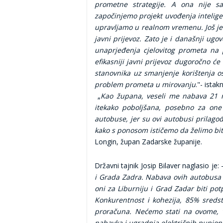
prometne strategije. A ona nije s
započinjemo projekt uvođenja inteli
upravljamo u realnom vremenu. Još je
javni prijevoz. Zato je i današnji ugo
unaprjeđenja cjelovitog prometa na po
efikasniji javni prijevoz dugoročno će
stanovnika uz smanjenje korištenja os
problem prometa u mirovanju
."- ista
„
Kao župana, veseli me nabava 21 no
itekako poboljšana, posebno za one
autobuse, jer su ovi autobusi prilagođe
kako s ponosom ističemo da želimo biti
Longin, župan Zadarske županije.
Državni tajnik Josip Bilaver naglasio je: 
i Grada Zadra. Nabava ovih autobusa v
oni za Liburniju i Grad Zadar biti po
Konkurentnost i kohezija, 85% sreds
proračuna. Nećemo stati na ovome, v
nabavka i ugradnja električnih punion