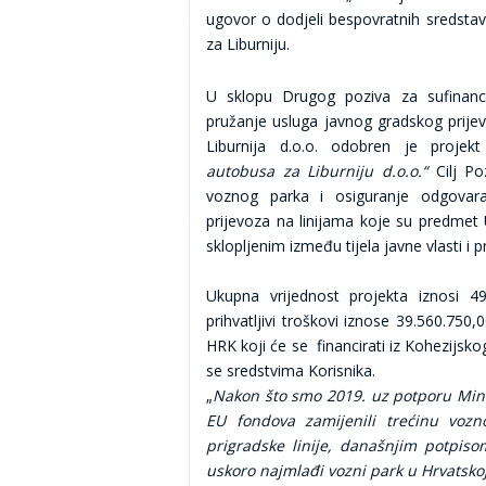
ugovor o dodjeli bespovratnih sredsta
za Liburniju.
U sklopu Drugog poziva za sufinanc
pružanje usluga javnog gradskog prij
Liburnija d.o.o. odobren je projekt
autobusa za Liburniju d.o.o.“
Cilj P
voznog parka i osiguranje odgovara
prijevoza na linijama koje su predme
sklopljenim između tijela javne vlasti i p
Ukupna vrijednost projekta iznosi 4
prihvatljivi troškovi iznose 39.560.75
HRK koji će se financirati iz Kohezijsko
se sredstvima Korisnika.
„
Nakon što smo 2019. uz potporu Minis
EU fondova zamijenili trećinu vo
prigradske linije, današnjim potpiso
uskoro najmlađi vozni park u Hrvatsk