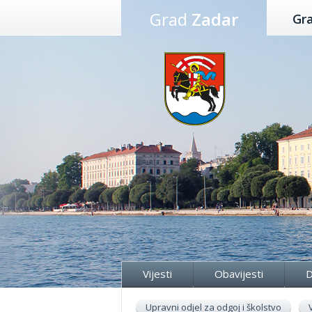
Preskoči
Grad
Zadar
Gr
na
sadržaj
Vijesti
Obavijesti
D
Upravni odjel za odgoj i školstvo