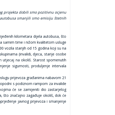
 projekta dobili smo pozitivnu ocjenu
autobusa smanjili smo emisiju štetnih
ijeđenih kilometara dijela autobusa, što
 a samim time i nižom kvalitetom usluge
 vozila starijih od 15 godina koji su na
kupinama (invalidi, djeca, starije osobe
n utjecaj na okoliš. Starost spomenutih
enje sigurnosti, produljenje intervala
nu uslugu prijevoza građanima nabavom 21
sokopodni s podiznom rampom za invalide
ojima će se zamijeniti dio zastarjelog
a, što značajno zagađuje okoliš, dok će
aprjeđenje javnog prijevoza i smanjenje