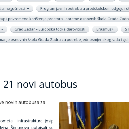
Na mogućnosti
Program javnih potreba u predškolskom odgoju i 
up i privremeno korištenje prostora i opreme osnovnih škola Grada Zadr
Grad Zadar – Europska točka darovitosti
Erasmus+
S
remanje osnovnih škola Grada Zadra za potrebe jednosmjenskog rada i cj
a 21 novi autobus
ve novih autobusa za
ometa i infrastrukture Josip
Edvina Šimunova potpisali su