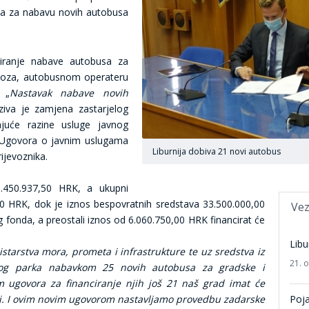
va za nabavu novih autobusa
iranje nabave autobusa za
evoza, autobusnom operateru
 „
Nastavak nabave novih
oziva je zamjena zastarjelog
juće razine usluge javnog
t Ugovora o javnim uslugama
Liburnija dobiva 21 novi autobus
rijevoznika.
9.450.937,50 HRK, a ukupni
0,00 HRK, dok je iznos bespovratnih sredstava 33.500.000,00
Vez
g fonda, a preostali iznos od 6.060.750,00 HRK financirat će
Libu
tarstva mora, prometa i infrastrukture te uz sredstva iz
21. 
znog parka nabavkom 25 novih autobusa za gradske i
m ugovora za financiranje njih još 21 naš grad imat će
oj. I ovim novim ugovorom nastavljamo provedbu zadarske
Poj