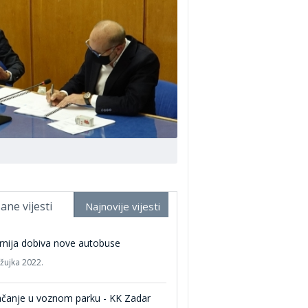
ane vijesti
Najnovije vijesti
rnija dobiva nove autobuse
ožujka 2022.
ačanje u voznom parku - KK Zadar