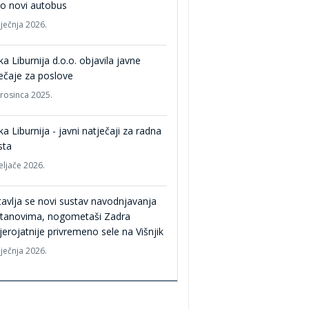
o novi autobus
iječnja 2026.
ka Liburnija d.o.o. objavila javne
ečaje za poslove
prosinca 2025.
ka Liburnija - javni natječaji za radna
sta
eljače 2026.
avlja se novi sustav navodnjavanja
Stanovima, nogometaši Zadra
jerojatnije privremeno sele na Višnjik
iječnja 2026.