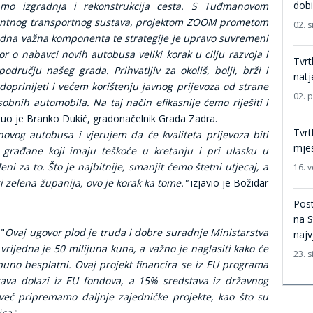
dobi
amo izgradnja i rekonstrukcija cesta. S Tuđmanovom
gentnog transportnog sustava, projektom ZOOM prometom
02. s
dna važna komponenta te strategije je upravo suvremeni
vor o nabavci novih autobusa veliki korak u cilju razvoja i
Tvrt
dručju našeg grada. Prihvatljiv za okoliš, bolji, brži i
natj
 doprinijeti i većem korištenju javnog prijevoza od strane
02. 
obnih automobila. Na taj način efikasnije ćemo riješiti i
knuo je Branko Dukić, gradonačelnik Grada Zadra.
Tvrt
vog autobusa i vjerujem da će kvaliteta prijevoza biti
mje
 građane koji imaju teškoće u kretanju i pri ulasku u
ni za to. Što je najbitnije, smanjit ćemo štetni utjecaj, a
16. v
 zelena županija, ovo je korak ka tome."
izjavio je Božidar
Post
na 
-"
Ovaj ugovor plod je truda i dobre suradnje Ministarstva
najv
rijedna je 50 milijuna kuna, a važno je naglasiti kako će
23. s
tpuno besplatni. Ovaj projekt financira se iz EU programa
tava dolazi iz EU fondova, a 15% sredstava iz državnog
eć pripremamo daljnje zajedničke projekte, kao što su
ica
."