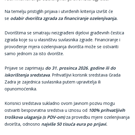
Na temelju pristiglih prijava i utvrđenih kriterija izvršit će
se
odabir dvorišta zgrada za financiranje ozelenjivanja.
Dvorištima se smatraju neizgrađeni dijelovi građevnih čestica
zgrada koje su u vlasništvu suvlasnika zgrade. Financiranje i
provođenje mjera ozelenjivanja dvorišta može se ostvariti
samo jednom za isto dvorište.
Prijave se zaprimaju
do 31. prosinca 2026. godine ili do
iskorištenja sredstava
. Prihvatljivi korisnik sredstava Grada
Zadra je zajednica suvlasnika putem upravitelja ili
opunomoćenika.
Korisnici sredstava sukladno ovom Javnom pozivu mogu
ostvariti bespovratna sredstva u iznosu od
100% prihvatljivih
troškova ulaganja (s PDV-om)
za provedbu mjere ozelenjivanja
dvoiršta, odnosno
najviše 50 tisuća eura po prijavi.