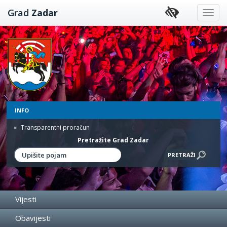
Preskoči
Grad
Zadar
na
sadržaj
INFO
Transparentni proračun
Pretražite Grad Zadar
Vijesti
Obavijesti