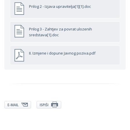
Prilog 2 - Izjava upravitelja[1][1].doc
Prilog 3 - Zahtjev za povrat ulozenih
sredstava[1].doc
II. Izmjene i dopune Javnog poziva.pdf
E-MAIL
ISPIŠI