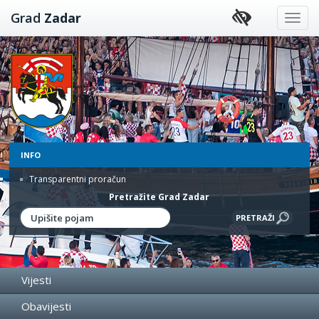
Preskoči
Grad
Zadar
na
sadržaj
INFO
Transparentni proračun
Pretražite Grad Zadar
Vijesti
Obavijesti