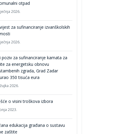
komunalni otpad
iječnja 2026.
ijest za sufinanciranje izvanškolskih
vnosti
iječnja 2026.
i poziv za sufinanciranje kamata za
ite za energetsku obnovu
stambenih zgrada, Grad Zadar
urao 350 tisuća eura
ožujka 2026.
ešće o visini troškova izbora
ipnja 2023.
ana edukacija građana o sustavu
lne zaštite