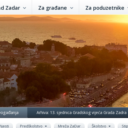
ad Zadar
Za građane
Za poduzetnike
ogađanja
Arhiva: 13. sjednica Gradskog vijeća Grada Zadra
Vijesti
Predškolstvo
Mreža ZaDar
Školstvo
Sti