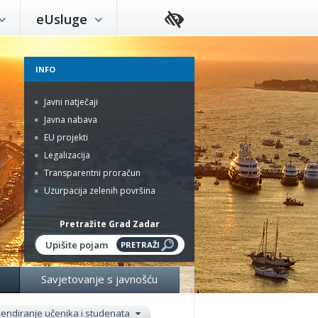
eUsluge
INFO
Javni natječaji
Javna nabava
EU projekti
Legalizacija
Transparentni proračun
Uzurpacija zelenih površina
Pretražite Grad Zadar
Savjetovanje s javnošću
pendiranje učenika i studenata