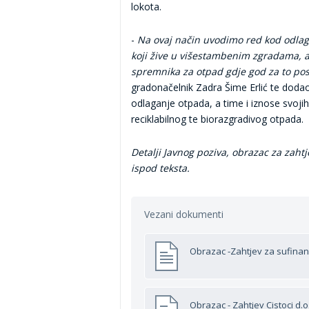
lokota.
-
Na ovaj način uvodimo red kod odla
koji žive u višestambenim zgradama, a k
spremnika za otpad gdje god za to post
gradonačelnik Zadra Šime Erlić te dodao
odlaganje otpada, a time i iznose svojih
reciklabilnog te biorazgradivog otpada.
Detalji Javnog poziva, obrazac za zahtj
ispod teksta.
Vezani dokumenti
Obrazac -Zahtjev za sufinan
Obrazac - Zahtjev Cistoci d.