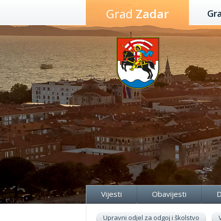
Preskoči
Grad
Zadar
Gr
na
sadržaj
Vijesti
Obavijesti
D
Upravni odjel za odgoj i školstvo