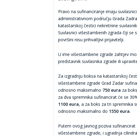
Pravo na sufinanciranje imaju suvlasnic
administrativnom području Grada Zadra 
katastarskoj čestici nekretnine suvlasn
Suvlasnici višestambenih zgrada čiji se 
površini nisu prihvatljivi prijavitelji.
U ime višestambene zgrade zahtjev mož
predstavnik suvlasnika zgrade ili upravit
Za izgradnju boksa na katastarskoj čest
višestambene zgrade Grad Zadar sufinan
odnosno maksimalno
750 eura
za boks
za dva spremnika sufinancirat će se 3
1100 eura
, a za boks za tri spremnika 
odnosno maksimalno do
1550 eura
.
Putem ovog Javnog poziva sufinancirat ć
višestambene zgrade, i ugradnja cilindra