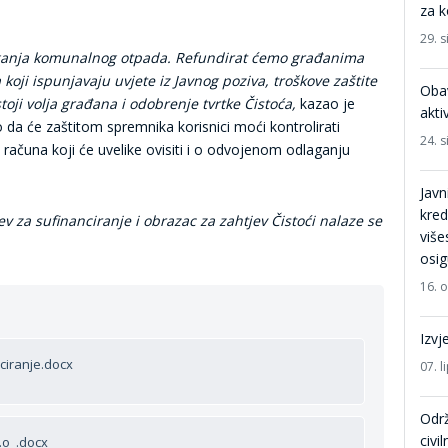
za 
29. s
ganja komunalnog otpada. Refundirat ćemo građanima
oji ispunjavaju uvjete iz Javnog poziva, troškove zaštite
Obav
oji volja građana i odobrenje tvrtke Čistoća,
kazao je
akti
 da će zaštitom spremnika korisnici moći kontrolirati
24. s
 računa koji će uvelike ovisiti i o odvojenom odlaganju
Javn
kred
ev za sufinanciranje i obrazac za zahtjev Čistoći nalaze se
više
osig
16. 
Izvj
ciranje.docx
07. l
Održ
civi
o.o_.docx