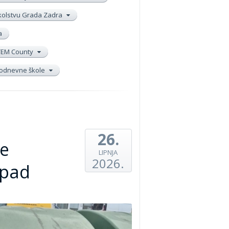
školstvu Grada Zadra
a
TEM County
elodnevne škole
26.
je
LIPNJA
2026.
tpad