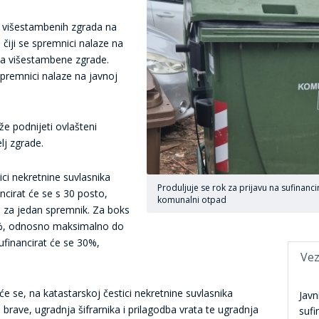
i višestambenih zgrada na
čiji se spremnici nalaze na
ika višestambene zgrade.
spremnici nalaze na javnoj
e podnijeti ovlašteni
elj zgrade.
ici nekretnine suvlasnika
Produljuje se rok za prijavu na sufinanc
cirat će se s 30 posto,
komunalni otpad
 za jedan spremnik. Za boks
0%, odnosno maksimalno do
sufinancirat će se 30%,
Vez
e se, na katastarskoj čestici nekretnine suvlasnika
Javn
 brave, ugradnja šifrarnika i prilagodba vrata te ugradnja
sufi