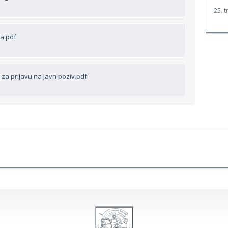
25. t
ka.pdf
 za prijavu na Javn poziv.pdf