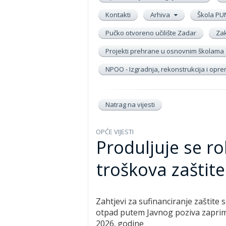
Kontakti
Arhiva
Škola PU
Pučko otvoreno učilište Zadar
Zak
Projekti prehrane u osnovnim školama
NPOO - Izgradnja, rekonstrukcija i op
Natrag na vijesti
OPĆE VIJESTI
Produljuje se ro
troškova zaštit
Zahtjevi za sufinanciranje zaštit
otpad putem Javnog poziva zaprim
2026. godine