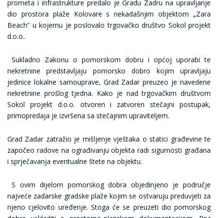
prometa i infrastrukture predalo je Gradu Zadru na upravljanje
dio prostora plaže Kolovare s nekadašnjim objektom „Zara
Beach“ u kojemu je poslovalo trgovačko društvo Sokol projekt
d.o.o..
Sukladno Zakonu o pomorskom dobru i općoj uporabi te
nekretnine predstavljaju pomorsko dobro kojim upravljaju
jedinice lokalne samouprave, Grad Zadar preuzeo je navedene
nekretnine prošlog tjedna. Kako je nad trgovačkim društvom
Sokol projekt d.o.o. otvoren i zatvoren stečajni postupak,
primopredaja je izvršena sa stečajnim upraviteljem.
Grad Zadar zatražio je mišljenje vještaka o statici građevine te
započeo radove na ograđivanju objekta radi sigurnosti građana
i sprječavanja eventualne štete na objektu.
S ovim dijelom pomorskog dobra objedinjeno je područje
najveće zadarske gradske plaže kojim se ostvaruju preduvjeti za
njeno cjelovito uređenje. Stoga će se preuzeti dio pomorskog