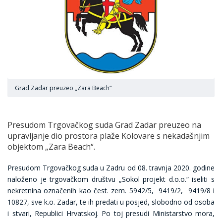
Grad Zadar preuzeo „Zara Beach“
Presudom Trgovačkog suda Grad Zadar preuzeo na
upravljanje dio prostora plaže Kolovare s nekadašnjim
objektom „Zara Beach“.
Presudom Trgovačkog suda u Zadru od 08. travnja 2020. godine
naloženo je trgovačkom društvu „Sokol projekt d.o.o.“ iseliti s
nekretnina označenih kao čest. zem. 5942/5, 9419/2, 9419/8 i
10827, sve k.o. Zadar, te ih predati u posjed, slobodno od osoba
i stvari, Republici Hrvatskoj. Po toj presudi Ministarstvo mora,