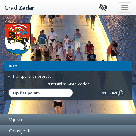
Preskoči
Grad
Zadar
na
sadržaj
INFO
Transparentni proračun
Pretražite Grad Zadar
Vijesti
Obavijesti