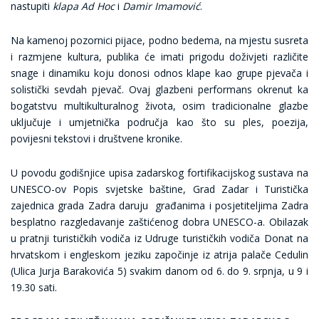
nastupiti
klapa Ad Hoc
i
Damir Imamović
.
Na kamenoj pozornici pijace, podno bedema, na mjestu susreta
i razmjene kultura, publika će imati prigodu doživjeti različite
snage i dinamiku koju donosi odnos klape kao grupe pjevača i
solistički sevdah pjevač. Ovaj glazbeni performans okrenut ka
bogatstvu multikulturalnog života, osim tradicionalne glazbe
uključuje i umjetnička područja kao što su ples, poezija,
povijesni tekstovi i društvene kronike.
U povodu godišnjice upisa zadarskog fortifikacijskog sustava na
UNESCO-ov Popis svjetske baštine, Grad Zadar i Turistička
zajednica grada Zadra daruju građanima i posjetiteljima Zadra
besplatno razgledavanje zaštićenog dobra UNESCO-a. Obilazak
u pratnji turističkih vodiča iz Udruge turističkih vodiča Donat na
hrvatskom i engleskom jeziku započinje iz atrija palače Cedulin
(Ulica Jurja Barakovića 5) svakim danom od 6. do 9. srpnja, u 9 i
19.30 sati.