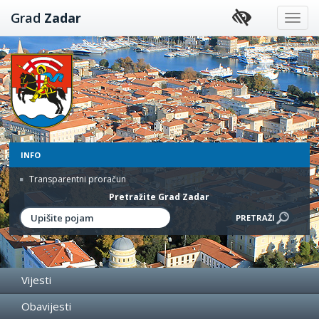
Preskoči
Grad
Zadar
na
sadržaj
INFO
Transparentni proračun
Pretražite Grad Zadar
Vijesti
Obavijesti