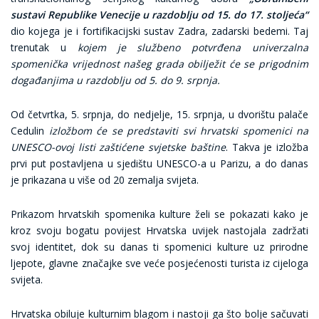
sustavi Republike Venecije u razdoblju od 15. do 17. stoljeća“
dio kojega je i fortifikacijski sustav Zadra, zadarski bedemi. Taj
trenutak u
kojem je službeno potvrđena univerzalna
spomenička vrijednost našeg grada obilježit će se prigodnim
događanjima u razdoblju od 5. do 9. srpnja.
Od četvrtka, 5. srpnja, do nedjelje, 15. srpnja, u dvorištu palače
Cedulin
izložbom će se predstaviti svi hrvatski spomenici na
UNESCO-ovoj listi zaštićene svjetske baštine
. Takva je izložba
prvi put postavljena u sjedištu UNESCO-a u Parizu, a do danas
je prikazana u više od 20 zemalja svijeta.
Prikazom hrvatskih spomenika kulture želi se pokazati kako je
kroz svoju bogatu povijest Hrvatska uvijek nastojala zadržati
svoj identitet, dok su danas ti spomenici kulture uz prirodne
ljepote, glavne značajke sve veće posjećenosti turista iz cijeloga
svijeta.
Hrvatska obiluje kulturnim blagom i nastoji ga što bolje sačuvati