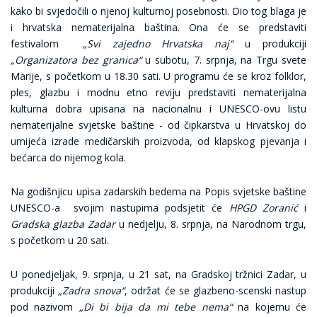
kako bi svjedočili o njenoj kulturnoj posebnosti. Dio tog blaga je
i hrvatska nematerijalna baština. Ona će se predstaviti
festivalom
„Svi zajedno Hrvatska naj“
u produkciji
„Organizatora bez granica“
u subotu, 7. srpnja, na Trgu svete
Marije, s početkom u 18.30 sati. U programu će se kroz folklor,
ples, glazbu i modnu etno reviju predstaviti nematerijalna
kulturna dobra upisana na nacionalnu i UNESCO-ovu listu
nematerijalne svjetske baštine - od čipkarstva u Hrvatskoj do
umijeća izrade medičarskih proizvoda, od klapskog pjevanja i
bećarca do nijemog kola.
Na godišnjicu upisa zadarskih bedema na Popis svjetske baštine
UNESCO-a svojim nastupima podsjetit će
HPGD Zoranić
i
Gradska glazba Zadar
u nedjelju, 8. srpnja, na Narodnom trgu,
s početkom u 20 sati.
U ponedjeljak, 9. srpnja, u 21 sat, na Gradskoj tržnici Zadar, u
produkciji
„Zadra snova“
, održat će se glazbeno-scenski nastup
pod nazivom
„Di bi bija da mi tebe nema“
na kojemu će