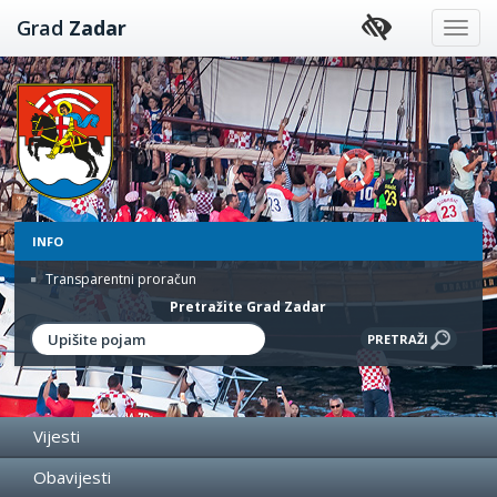
Preskoči
Grad
Zadar
na
sadržaj
INFO
Transparentni proračun
Pretražite Grad Zadar
Vijesti
Obavijesti