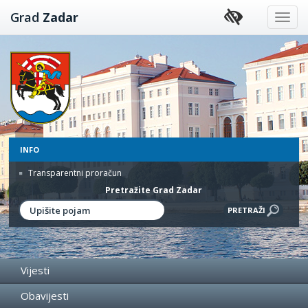
Preskoči
Grad
Zadar
na
sadržaj
INFO
Transparentni proračun
Pretražite Grad Zadar
Vijesti
Obavijesti