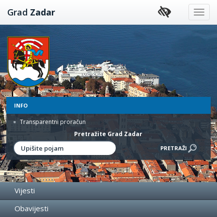
Preskoči
Grad
Zadar
na
sadržaj
INFO
Transparentni proračun
Pretražite Grad Zadar
Vijesti
Obavijesti