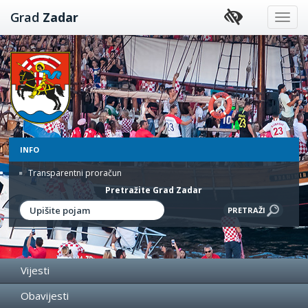
Preskoči
Grad
Zadar
na
sadržaj
INFO
Transparentni proračun
Pretražite Grad Zadar
Vijesti
Obavijesti