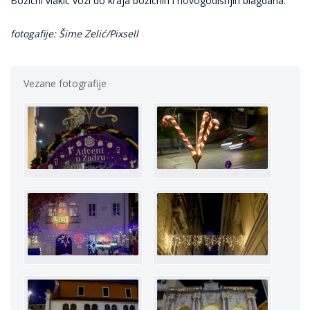
Božićni vlakić vozi do kraja božićnih i novogodišnjih blagdana.
fotogafije: Šime Zelić/Pixsell
Vezane fotografije