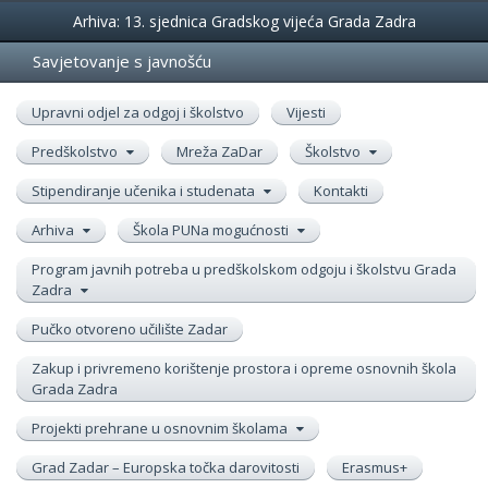
Događanja
Arhiva: 13. sjednica Gradskog vijeća Grada Zadra
Savjetovanje s javnošću
Upravni odjel za odgoj i školstvo
Vijesti
Predškolstvo
Mreža ZaDar
Školstvo
Stipendiranje učenika i studenata
Kontakti
Arhiva
Škola PUNa mogućnosti
Program javnih potreba u predškolskom odgoju i školstvu Grada
Zadra
Pučko otvoreno učilište Zadar
Zakup i privremeno korištenje prostora i opreme osnovnih škola
Grada Zadra
Projekti prehrane u osnovnim školama
Grad Zadar – Europska točka darovitosti
Erasmus+