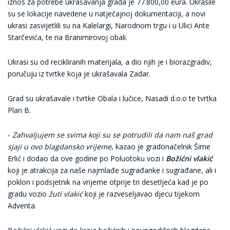
iznos za potrebe ukrašavanja grada je 77.800,00 eura. Ukrasile
su se lokacije navedene u natječajnoj dokumentaciji, a novi
ukrasi zasvijetlili su na Kalelargi, Narodnom trgu i u Ulici Ante
Starčevića, te na Branimirovoj obali.
Ukrasi su od recikliranih materijala, a dio njih je i biorazgradiv,
poručuju iz tvrtke koja je ukrašavala Zadar.
Grad su ukrašavale i tvrtke Obala i lučice, Nasadi d.o.o te tvrtka
Plan B.
-
Zahvaljujem se svima koji su se potrudili da nam naš grad
sjaji u ovo blagdansko vrijeme
, kazao je gradonačelnik Šime
Erlić i dodao da ove godine po Poluotoku vozi i
Božićni vlakić
koji je atrakcija za naše najmlađe sugrađanke i sugrađane, ali i
poklon i podsjetnik na vrijeme otprije tri desetljeća kad je po
gradu vozio
žuti vlakić
koji je razveseljavao djecu tijekom
Adventa.