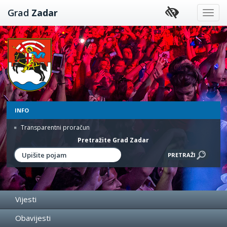
Preskoči
Grad
Zadar
na
sadržaj
INFO
Transparentni proračun
Pretražite Grad Zadar
Vijesti
Obavijesti