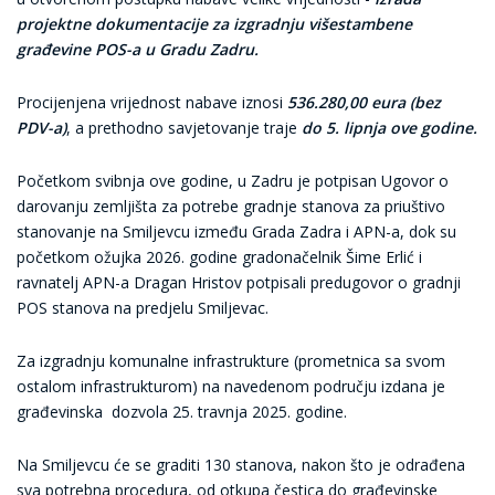
projektne dokumentacije za izgradnju višestambene
građevine POS-a u Gradu Zadru.
Procijenjena vrijednost nabave iznosi
536.280,00 eura (bez
PDV-a)
, a prethodno savjetovanje traje
do 5. lipnja ove godine.
Početkom svibnja ove godine, u Zadru je potpisan Ugovor o
darovanju zemljišta za potrebe gradnje stanova za priuštivo
stanovanje na Smiljevcu između Grada Zadra i APN-a, dok su
početkom ožujka 2026. godine gradonačelnik Šime Erlić i
ravnatelj APN-a Dragan Hristov potpisali predugovor o gradnji
POS stanova na predjelu Smiljevac.
Za izgradnju komunalne infrastrukture (prometnica sa svom
ostalom infrastrukturom) na navedenom području izdana je
građevinska dozvola 25. travnja 2025. godine.
Na Smiljevcu će se graditi 130 stanova, nakon što je odrađena
sva potrebna procedura, od otkupa čestica do građevinske