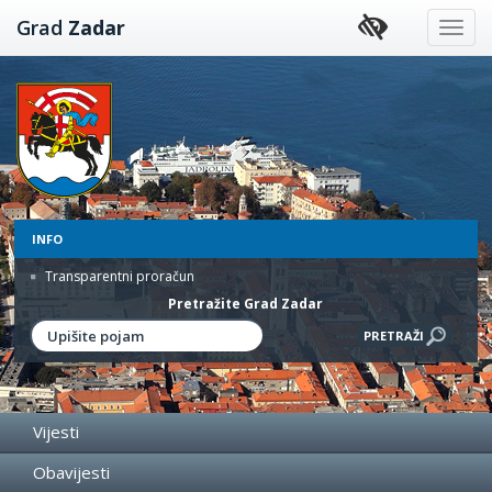
Preskoči
Grad
Zadar
na
sadržaj
INFO
Transparentni proračun
Pretražite Grad Zadar
Vijesti
Obavijesti