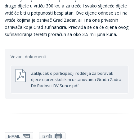
drugo dijete u vrtiću 300 kn, a za treće i svako sljedeće dijete
vrtić će biti u potpunosti besplatan. Ove cijene odnose se i na
vrtiće kojima je osnivač Grad Zadar, ali i na one privatnih
osnivača koje Grad sufinancira. Predviđa se da će cijena ovog
sufinanciranja teretiti proračun sa oko 3,5 milijuna kuna.
Vezani dokumenti
Zakljucak o participaciji roditelja za boravak
djece u predskolskim ustanovama Grada Zadra -
DV Radost i DV Sunce.pdf
E-MAIL
ISPIŠI