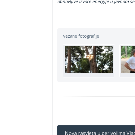
obnovljive izvore energije u javnom s
Vezane fotografije
Nova rasvjeta u perivojima Vlad