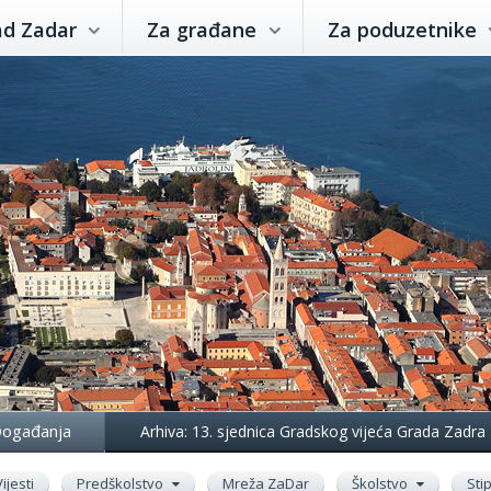
ad Zadar
Za građane
Za poduzetnike
ogađanja
Arhiva: 13. sjednica Gradskog vijeća Grada Zadra
Vijesti
Predškolstvo
Mreža ZaDar
Školstvo
Sti