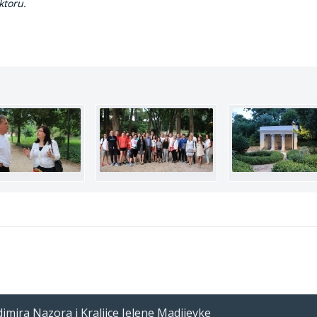
ektoru.
imira Nazora i Kraljice Jelene Madijevke