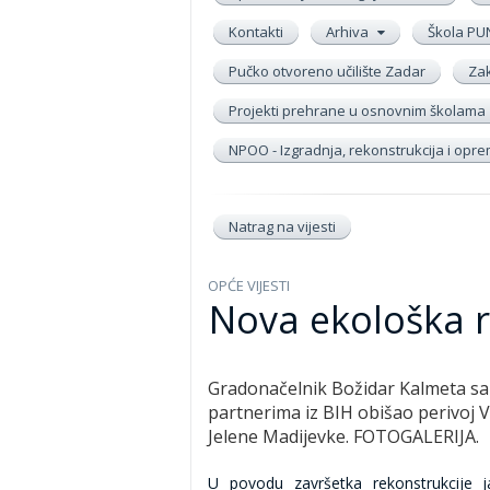
Kontakti
Arhiva
Škola PU
Pučko otvoreno učilište Zadar
Zak
Projekti prehrane u osnovnim školama
NPOO - Izgradnja, rekonstrukcija i op
Natrag na vijesti
OPĆE VIJESTI
Nova ekološka r
Gradonačelnik Božidar Kalmeta sa
partnerima iz BIH obišao perivoj V
Jelene Madijevke. FOTOGALERIJA.
U povodu završetka rekonstrukcije j