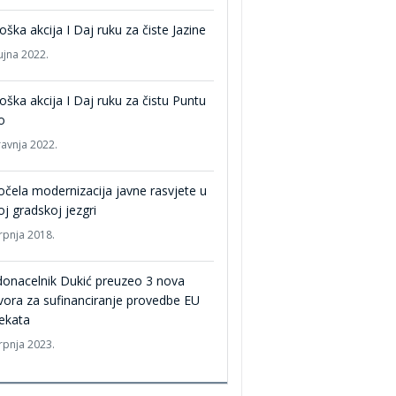
oška akcija I Daj ruku za čiste Jazine
ujna 2022.
oška akcija I Daj ruku za čistu Puntu
o
ravnja 2022.
čela modernizacija javne rasvjete u
oj gradskoj jezgri
srpnja 2018.
onacelnik Dukić preuzeo 3 nova
ora za sufinanciranje provedbe EU
ekata
srpnja 2023.