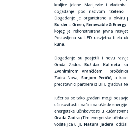
kraljice Jelene Madijevke i Vladimi
događanje pod nazivom “
Zeleno 
Događanje je organizirano u okviru
Border – Green, Renewable & Energy 
kojeg je rekonstruirana javna rasvje
Postavljena su LED rasvjetna tijela u
kuna
.
Događanje su posjetili i novu rasvje
Grada Zadra,
Božidar Kalmeta
sa 
Zvonimirom Vrančićem
i pročelnici
Zadra Nova,
Sanjom Peričić
, a kao 
predstavnici partnera iz BIH, gradova
N
Jučer su se tako građani mogli posavjet
učinkovitosti i načinima uštede energi
energetske učinkovitosti u kućanstvim
Grada Zadra
(Tim energetske učinkovi
voditeljica u
JU Natura Jadera
, održal