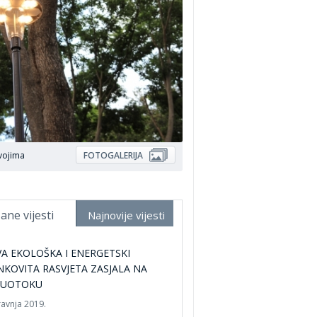
vojima
FOTOGALERIJA
ane vijesti
Najnovije vijesti
A EKOLOŠKA I ENERGETSKI
NKOVITA RASVJETA ZASJALA NA
LUOTOKU
ravnja 2019.