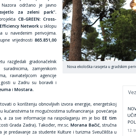
ra Nazora održano je javno
svjetlo za zeleni park”.
 projekta
C
B-GREEN: Cross-
Efficiency Network
u sklopu
ta u navedenim perivojima.
kupne vrijednosti
865.851,00
tu razgledali gradonačelnik
Nova ekološka rasvjeta u gradskim peri
suradnicima, zamjenikom
ma, ravnateljicom agencije
gosti u Zadru su boravili i
euma
i
Mostara.
Vez
ovati o korištenju obnovljivih izvora energije, energetskoj
NOV
je u kućanstvima te mogućnostima sufinanciranja povećanja
UČI
a, a za sve informacije na raspolaganju im je bio
EE tim
PO
tosti Grada Zadra)
.
Također, mr.sc.
Morana Bačić
, stručna
12. t
a je
predavanje za studente Kulture i turizma Sveučilišta u