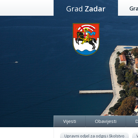
Preskoči
Grad
Zadar
Gr
na
sadržaj
Vijesti
Obavijesti
D
Upravni odjel za odgoj i školstvo