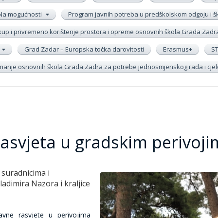
Na mogućnosti
Program javnih potreba u predškolskom odgoju i 
up i privremeno korištenje prostora i opreme osnovnih škola Grada Zadr
Grad Zadar – Europska točka darovitosti
Erasmus+
S
remanje osnovnih škola Grada Zadra za potrebe jednosmjenskog rada i cj
asvjeta u gradskim perivoj
 suradnicima i
ladimira Nazora i kraljice
avne rasvjete u perivojima