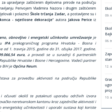
za upravljanje zaštićenim dijelovima prirode na području
ravljanju Perivojem Vladimira Nazora i drugim zaštićenim
Ekol
elovali i polaznici
Škole trčanja Zadar,
a postavljene su i
09. r
konca - svjetlosne dekoracije"
autora
Jakova Perice
iz
Ekol
Bajl
no, obnovljivo i energetski učinkovito umrežavanje
je
06. t
opu
IPA
prekograničnog programa Hrvatska - Bosna i
se od 1. travnja 2015. godine do 31. ožujka 2017. godine.
Zapo
99.066,54 eura
, a provodi se u suradnji 6 partnerskih
star
 Republike Hrvatske i Bosne i Hercegovine. Vodeći partner
ne BiH je
Općina Neum
.
12. 
dstava za provedbu aktivnosti na području Republike
Grad
ugov
proj
 i očuvati okoliš te potaknuti uporabu održivih izvora
10. 
govačko-neretvanskom kantonu kroz zajedničke aktivnosti i
 energetskoj učinkovitosti i uporabi sustava koji koriste