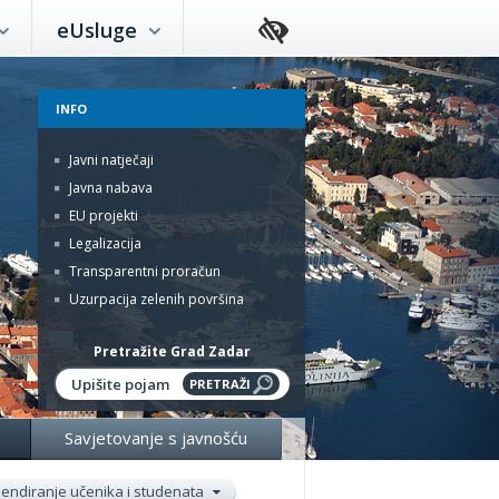
eUsluge
INFO
Javni natječaji
Javna nabava
EU projekti
Legalizacija
Transparentni proračun
Uzurpacija zelenih površina
Pretražite Grad Zadar
Savjetovanje s javnošću
pendiranje učenika i studenata