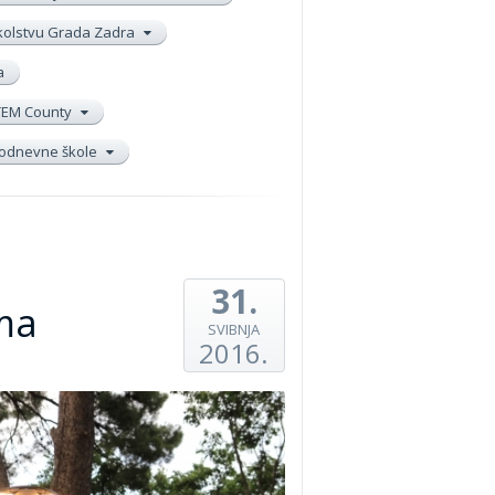
školstvu Grada Zadra
a
TEM County
elodnevne škole
31.
ima
SVIBNJA
2016.