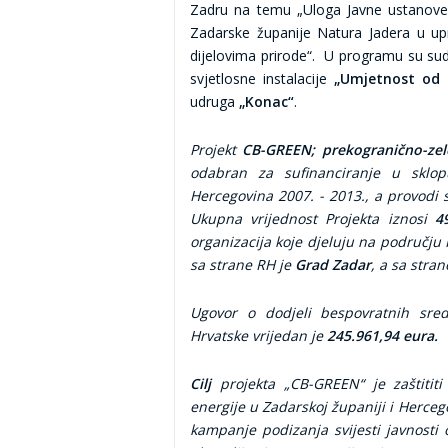
Zadru na temu „Uloga Javne ustanove 
Zadarske županije Natura Jadera u up
dijelovima prirode“. U programu su sudj
svjetlosne instalacije
„Umjetnost od 
udruga
„Konac“
.
Projekt
CB-GREEN; prekogranično-zele
odabran za sufinanciranje u skl
Hercegovina 2007. - 2013., a provodi 
Ukupna vrijednost Projekta iznosi
4
organizacija koje djeluju na području
sa strane RH je
Grad Zadar
, a sa stra
Ugovor o dodjeli bespovratnih sre
Hrvatske vrijedan je
245.961,94 eura.
Cilj
projekta „CB-GREEN“ je zaštititi
energije u Zadarskoj županiji i Herce
kampanje podizanja svijesti javnosti o