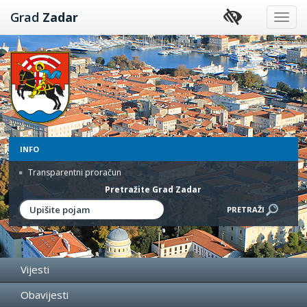
Preskoči
Grad
Zadar
na
sadržaj
INFO
Transparentni proračun
Pretražite Grad Zadar
Vijesti
Obavijesti