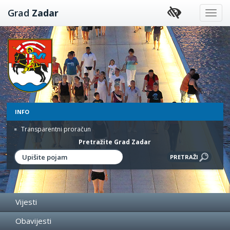
Preskoči
Grad
Zadar
na
sadržaj
INFO
Transparentni proračun
Pretražite Grad Zadar
Vijesti
Obavijesti