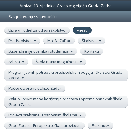
Događanja
Arhiva: 13. sjednica Gradskog vijeća Grada Zadra
Savjetovanje s javnošću
Upravni odjel za odgoj i školstvo
Vijesti
Predškolstvo
Mreža ZaDar
Školstvo
Stipendiranje učenika i studenata
Kontakti
Arhiva
Škola PUNa mogućnosti
Program javnih potreba u predškolskom odgoju i školstvu Grada
Zadra
Pučko otvoreno učilište Zadar
Zakup i privremeno korištenje prostora i opreme osnovnih škola
Grada Zadra
Projekti prehrane u osnovnim školama
Grad Zadar – Europska točka darovitosti
Erasmus+