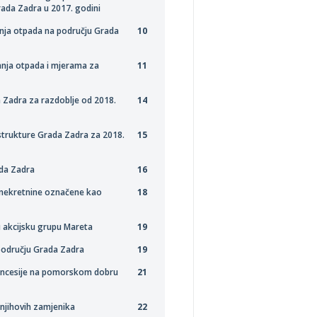
ada Zadra u 2017. godini
nja otpada na području Grada
10
nja otpada i mjerama za
11
Zadra za razdoblje od 2018.
14
trukture Grada Zadra za 2018.
15
da Zadra
16
i nekretnine označene kao
18
u akcijsku grupu Mareta
19
 području Grada Zadra
19
koncesije na pomorskom dobru
21
 njihovih zamjenika
22