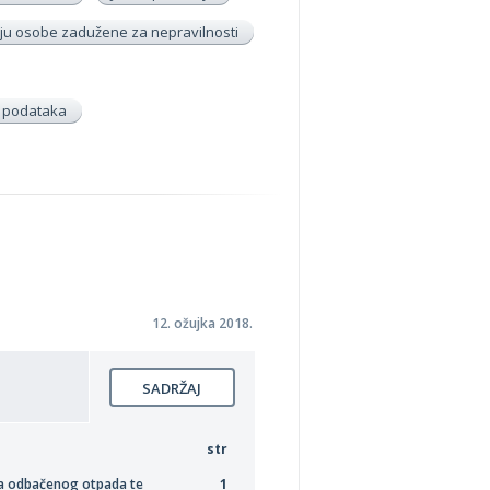
u osobe zadužene za nepravilnosti
h podataka
12. ožujka 2018.
SADRŽAJ
str
ama odbačenog otpada te
1