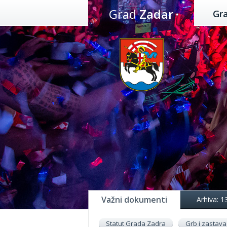
Preskoči
Grad
Zadar
Gr
na
sadržaj
Važni dokumenti
Arhiva: 1
Statut Grada Zadra
Grb i zastava