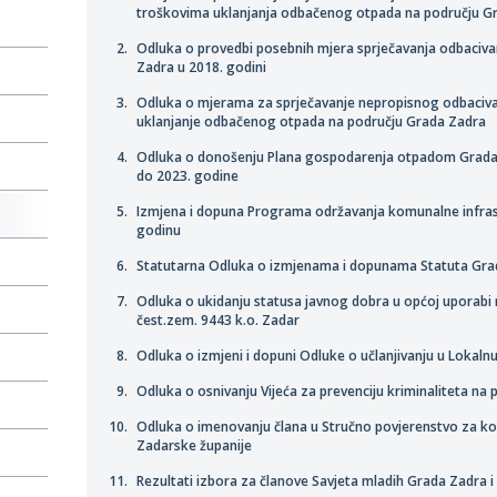
troškovima uklanjanja odbačenog otpada na području Gr
Odluka o provedbi posebnih mjera sprječavanja odbaciva
Zadra u 2018. godini
Odluka o mjerama za sprječavanje nepropisnog odbaciva
uklanjanje odbačenog otpada na području Grada Zadra
Odluka o donošenju Plana gospodarenja otpadom Grada 
do 2023. godine
Izmjena i dopuna Programa održavanja komunalne infras
godinu
Statutarna Odluka o izmjenama i dopunama Statuta Gra
Odluka o ukidanju statusa javnog dobra u općoj uporab
čest.zem. 9443 k.o. Zadar
Odluka o izmjeni i dopuni Odluke o učlanjivanju u Lokaln
Odluka o osnivanju Vijeća za prevenciju kriminaliteta na
Odluka o imenovanju člana u Stručno povjerenstvo za 
Zadarske županije
Rezultati izbora za članove Savjeta mladih Grada Zadra i