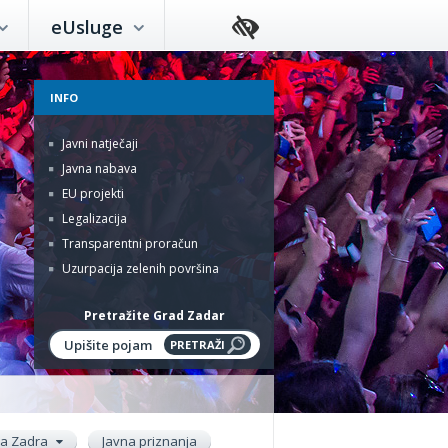
eUsluge
INFO
Javni natječaji
Javna nabava
EU projekti
Legalizacija
Transparentni proračun
Uzurpacija zelenih površina
Pretražite Grad Zadar
ada Zadra
Javna priznanja