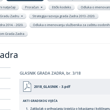
ni natječaji
Proračun
Etički kodeks
Odluka o imenovanj
 u Gradu Zadru
Strategija razvoja grada Zadra 2013.-2020.
ra 2014. - 2020.
Odluka o imenovanju službenika za zaštitu osobni
inom Grada Zadra
Zadra
GLASNIK GRADA ZADRA, br. 3/18
2018_GLASNIK - 3.pdf
AKTI GRADSKOG VIJEĆA
Zaključak o prihvaćanju Izvješća o lokacijama i količin