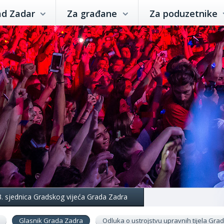
ad Zadar
Za građane
Za poduzetnike
3. sjednica Gradskog vijeća Grada Zadra
Glasnik Grada Zadra
Odluka o ustrojstvu upravnih tijela Gr