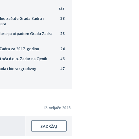
str
lne zaštite Grada Zadra i
23
žera
podarenja otpadom Grada Zadra
23
Zadra za 2017. godinu
24
oća d.o.o. Zadar na Cjenik
46
pada i biorazgradivog
47
12. veljače 2018.
SADRŽAJ