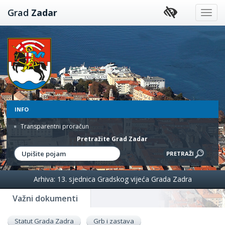
Preskoči
Grad
Zadar
na
sadržaj
INFO
Transparentni proračun
Pretražite Grad Zadar
Arhiva: 13. sjednica Gradskog vijeća Grada Zadra
Važni dokumenti
Statut Grada Zadra
Grb i zastava