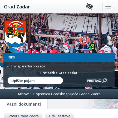
Preskoči
Grad
Zadar
na
sadržaj
INFO
Transparentni proračun
Pretražite Grad Zadar
Arhiva: 13. sjednica Gradskog vijeća Grada Zadra
Važni dokumenti
Statut Grada Zadra
Grb i zastava