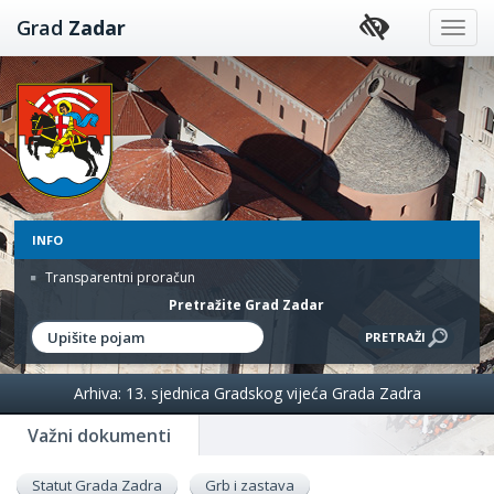
Preskoči
Grad
Zadar
na
sadržaj
INFO
Transparentni proračun
Pretražite Grad Zadar
Arhiva: 13. sjednica Gradskog vijeća Grada Zadra
Važni dokumenti
Statut Grada Zadra
Grb i zastava