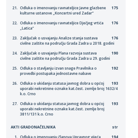
Odluka o imenovanju ravnateljice Javne glazbene
175
kulturne ustanove „Koncertni ured Zadar“
Odluka o imenovanju ravnateljice Dječjeg vrtića
176
„Latica“
Zaključak o usvajanju Analize stanja sustava
176
civilne zaštite na području Grada Zadra u 2018. godini
Zaključak o usvajanju Plana razvoja sustava
190
civilne zaštite na području Grada Zadra u 29. godini
Odluka o stavljanju izvan snage Pravilnika o
192
provedbi postupaka jednostavne nabave
Odluka o ukidanju statusa javnog dobra u općoj
193
uporabi nekretnine oznake kat.čest. zemlje broj 1632/4
k.o. Crno
Odluka o ukidanju statusa javnog dobra u općoj
193
uporabi nekretnine oznake kat.čest. zemlje broj
3811/131 k.o. Crno
AKTI GRADONAČELNIKA
str
Odluka o imenovanju članova Upravnog vijeća
194