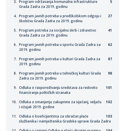
Program održavanja komunalne infrastrukture
5
Grada Zadra za 2019. godinu
Program javnih potreba u predškolskom odgoju i
27
školstvu Grada Zadra za 2019. godinu
Program potreba za socijalnu skrb i zdravstvo
41
Grada Zadra za 2019. godinu
Program javnih potreba u sportu Grada Zadra za
62
2019. godinu
Program javnih potreba u kulturi Grada Zadra za
87
2019. godinu
Program javnih potreba u tehničkoj kulturi Grada
98
Zadra za 2019. godinu
Odluka o raspoređivanju sredstava za redovito
101
financiranje političkih stranaka
Odluka o smanjenju zakupnine za siječanj, veljaču
102
i ožujak 2019. godine
Odluka o koeficijentima za obračun plaće
103
službenika i namještenika Gradske uprave Grada Zadra
Odluka o izmjeni Odluke o plaći i drugim pravima
104