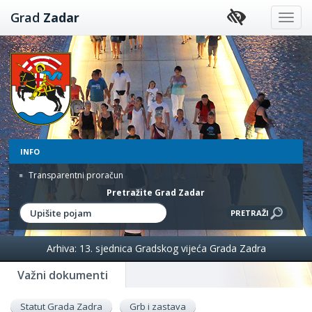
Preskoči
Grad
Zadar
na
sadržaj
INFO
Transparentni proračun
Pretražite Grad Zadar
Arhiva: 13. sjednica Gradskog vijeća Grada Zadra
Važni dokumenti
Statut Grada Zadra
Grb i zastava