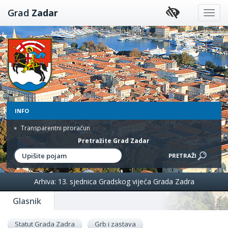
Preskoči
Grad
Zadar
na
sadržaj
INFO
Transparentni proračun
Pretražite Grad Zadar
Arhiva: 13. sjednica Gradskog vijeća Grada Zadra
Glasnik
Statut Grada Zadra
Grb i zastava