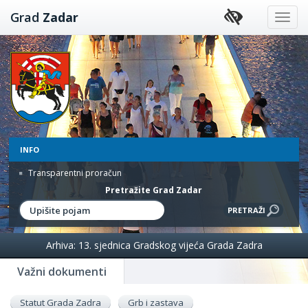
Preskoči
Grad
Zadar
na
sadržaj
INFO
Transparentni proračun
Pretražite Grad Zadar
Arhiva: 13. sjednica Gradskog vijeća Grada Zadra
Važni dokumenti
Statut Grada Zadra
Grb i zastava