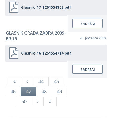
Glasnik_17_1261554802.pdf
SADRŽAJ
GLASNIK GRADA ZADRA 2009 -
BR.16
23. prosinca 2009.
Glasnik_16_1261554714.pdf
SADRŽAJ
44
45
46
47
48
49
50