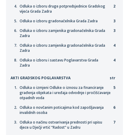
Odluka o izboru druge potpredsjednice Gradskog
2
vijeća Grada Zadra
Odluka o izboru gradonačelnika Grada Zadra
3
Odluka o izboru zamjenika gradonačelnika Grada
3
Zadra
Odluka o izboru zamjenika gradonačelnika Grada
4
Zadra
Odluka o izboru i sastavu Poglavarstva Grada
4
Zadra
AKTI GRADSKOG POGLAVARSTVA
str
Odluka o izmjeni Odluke o iznosu za financiranje
5
građenja objekata i uređaja odvodnje i pročišćavanje
otpadnih voda
Odluka o novčanim poticajima kod zapošljavanja
6
invalidnih osoba
Odluka o načinu ostvarivanja prednosti pri upisu
7
djece u Dječji vrtić “Radost” u Zadru