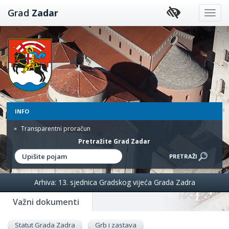
Preskoči
Grad
Zadar
na
sadržaj
INFO
Transparentni proračun
Pretražite Grad Zadar
Arhiva: 13. sjednica Gradskog vijeća Grada Zadra
Važni dokumenti
Statut Grada Zadra
Grb i zastava