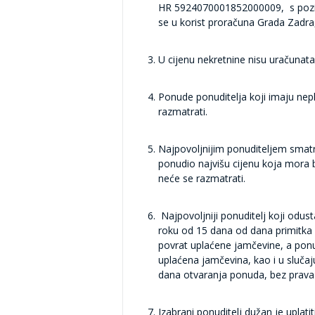
HR 5924070001852000009, s pozivo
se u korist proračuna Grada Zadra
U cijenu nekretnine nisu uračunat
Ponude ponuditelja koji imaju ne
razmatrati.
Najpovoljnijim ponuditeljem smatra
ponudio najvišu cijenu koja mora b
neće se razmatrati.
Najpovoljniji ponuditelj koji odu
roku od 15 dana od dana primitka o
povrat uplaćene jamčevine, a ponud
uplaćena jamčevina, kao i u slučaj
dana otvaranja ponuda, bez prava 
Izabrani ponuditelj dužan je uplat