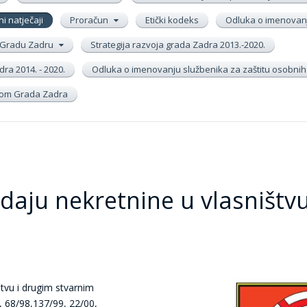
ni natječaji
Proračun
Etički kodeks
Odluka o imenovanj
 u Gradu Zadru
Strategija razvoja grada Zadra 2013.-2020.
ra 2014. - 2020.
Odluka o imenovanju službenika za zaštitu osobni
inom Grada Zadra
daju nekretnine u vlasništv
tvu i drugim stvarnim
, 68/98,137/99, 22/00,