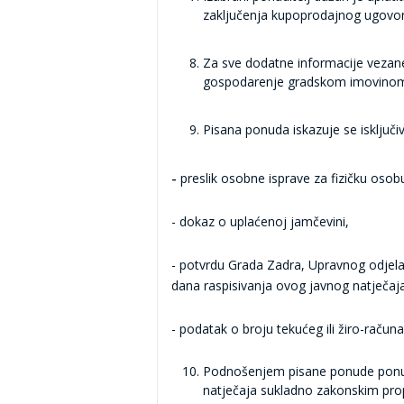
zaključenja kupoprodajnog ugovor
Za sve dodatne informacije vezane
gospodarenje gradskom imovino
Pisana ponuda iskazuje se isključi
-
preslik osobne isprave za fizičku osob
- dokaz o uplaćenoj jamčevini,
- potvrdu Grada Zadra, Upravnog odjela
dana raspisivanja ovog javnog natječaj
- podatak o broju tekućeg ili žiro-račun
Podnošenjem pisane ponude ponudi
natječaja sukladno zakonskim pro