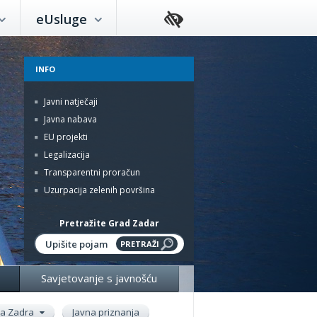
eUsluge
INFO
Javni natječaji
Javna nabava
EU projekti
Legalizacija
Transparentni proračun
Uzurpacija zelenih površina
Pretražite Grad Zadar
Savjetovanje s javnošću
ada Zadra
Javna priznanja