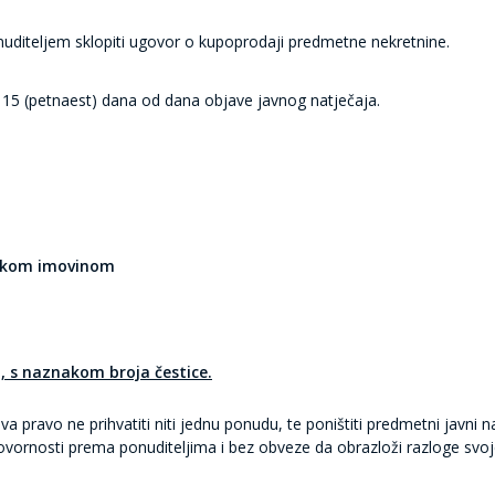
nuditeljem sklopiti ugovor o kupoprodaji predmetne nekretnine.
i
15 (petnaest) dana
od dana objave javnog natječaja.
dskom imovinom
, s naznakom broja čestice.
pravo ne prihvatiti niti jednu ponudu, te poništiti predmetni javni nat
vornosti prema ponuditeljima i bez obveze da obrazloži razloge svoj