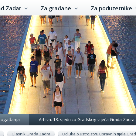
ad Zadar
Za građane
Za poduzetnike
ogađanja
Arhiva: 13. sjednica Gradskog vijeća Grada Zadra
Glasnik Grada Zadra
Odluka o ustrojstvu upravnih tijela Gr