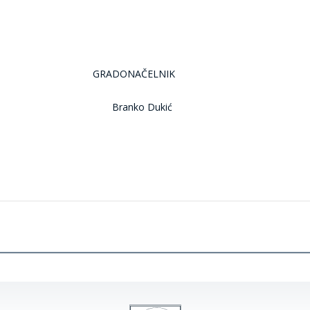
AČELNIK
 Dukić