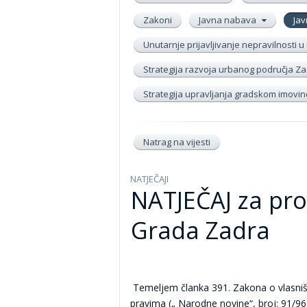
Zakoni
Javna nabava
Jav
Unutarnje prijavljivanje nepravilnosti
Strategija razvoja urbanog područja Zad
Strategija upravljanja gradskom imov
Natrag na vijesti
NATJEČAJI
NATJEČAJ za pro
Grada Zadra
Temeljem članka 391. Zakona o vlasniš
pravima („ Narodne novine“, broj: 91/96