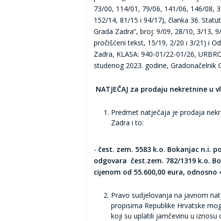
73/00, 114/01, 79/06, 141/06, 146/08, 3
152/14, 81/15 i 94/17), članka 36. Statu
Grada Zadra“, broj: 9/09, 28/10, 3/13, 9/
pročišćeni tekst, 15/19, 2/20 i 3/21) i 
Zadra, KLASA: 940-01/22-01/26, URBROJ
studenog 2023. godine, Gradonačelnik 
NATJEČAJ
za prodaju nekretnine u v
Predmet natječaja je prodaja nekr
Zadra i to:
-
čest. zem. 5583 k.o. Bokanjac n.i. p
odgovara
čest.zem. 782/1319 k.o. Bo
cijenom od 55.600,00 eura, odnosno 4
Pravo sudjelovanja na javnom natj
propisima Republike Hrvatske mogu 
koji su uplatili
jamčevinu u iznosu 