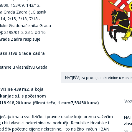
8/09, 153/09, 143/12,
ta Grada Zadra ( „Glasnik
14, 2/15, 3/18, 7/18 -
Odluke Gradonačelnika Grada
: 2198/01-2-23-5 od 16.
Grada Zadra raspisuje
lasništvu Grada Zadra
etnine u vlasništvu Grada
NATJEČAJ za prodaju nekretnine u vlasn
ovršine 439 m2, a koja
kanjac s.i.
s početnom
Vez
18.918,20 kuna (fiksni tečaj 1
eur=7,53450 kuna)
ečaju imaju sve fizičke i pravne osobe koje prema važećim
NATJ
biti vlasnici nekretnina na području Republike Hrvatske i
vlas
od 5% početne cijene nekretnine, i to na žiro račun IBAN
20. 