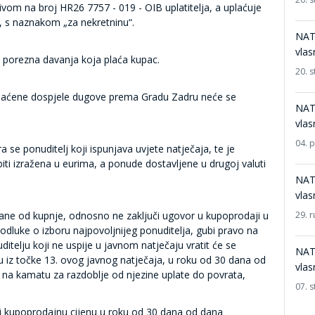
m na broj HR26 7757 - 019 - OIB uplatitelja
, a uplaćuje
, s naznakom „za nekretninu“.
NATJ
vlas
a porezna davanja koja plaća kupac.
20. 
plaćene dospjele dugove prema Gradu Zadru neće se
NATJ
vlas
04. 
 se ponuditelj koji ispunjava uvjete natječaja, te je
iti izražena u eurima, a ponude dostavljene u drugoj valuti
NATJ
vlas
stane od kupnje, odnosno ne zaključi ugovor u kupoprodaji u
29. r
dluke o izboru najpovoljnijeg ponuditelja, gubi pravo na
itelju koji ne uspije u javnom natječaju vratit će se
NATJ
u iz točke 13. ovog javnog natječaja, u roku od 30 dana od
vlas
na kamatu za razdoblje od njezine uplate do povrata,
07. 
iti kupoprodajnu cijenu u roku od 30 dana od dana