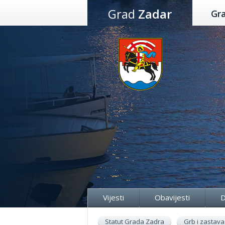
Preskoči
Grad
Zadar
Gr
na
sadržaj
Vijesti
Obavijesti
D
Statut Grada Zadra
Grb i zastava