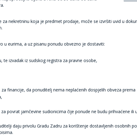
a.
 za nekretninu koja je predmet prodaje, može se izvršiti uvid u dok
m.
vo u eurima, a uz pisanu ponudu obvezno je dostaviti:
u, te izvadak iz sudskog registra za pravne osobe,
 za financije, da ponuditelj nema neplaćenih dospjelih obveza prem
a,
a za povrat jamčevine sudionicima čije ponude ne budu prihvaćene ili u
telji daju privolu Gradu Zadru za korištenje dostavljenih osobnih p
pisima.