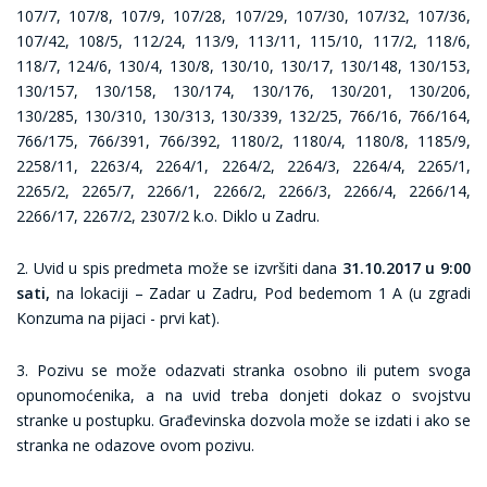
107/7, 107/8, 107/9, 107/28, 107/29, 107/30, 107/32, 107/36,
107/42, 108/5, 112/24, 113/9, 113/11, 115/10, 117/2, 118/6,
118/7, 124/6, 130/4, 130/8, 130/10, 130/17, 130/148, 130/153,
130/157, 130/158, 130/174, 130/176, 130/201, 130/206,
130/285, 130/310, 130/313, 130/339, 132/25, 766/16, 766/164,
766/175, 766/391, 766/392, 1180/2, 1180/4, 1180/8, 1185/9,
2258/11, 2263/4, 2264/1, 2264/2, 2264/3, 2264/4, 2265/1,
2265/2, 2265/7, 2266/1, 2266/2, 2266/3, 2266/4, 2266/14,
2266/17, 2267/2, 2307/2 k.o. Diklo u Zadru.
2. Uvid u spis predmeta može se izvršiti dana
31.10.2017 u 9:00
sati,
na lokaciji – Zadar u Zadru, Pod bedemom 1 A (u zgradi
Konzuma na pijaci - prvi kat).
3. Pozivu se može odazvati stranka osobno ili putem svoga
opunomoćenika, a na uvid treba donjeti dokaz o svojstvu
stranke u postupku. Građevinska dozvola može se izdati i ako se
stranka ne odazove ovom pozivu.