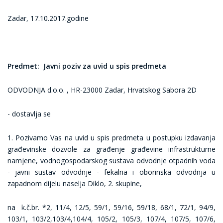
Zadar, 17.10.2017.godine
Predmet: Javni poziv za uvid u spis predmeta
ODVODNJA d.o.o. , HR-23000 Zadar, Hrvatskog Sabora 2D
- dostavlja se
1. Pozivamo Vas na uvid u spis predmeta u postupku izdavanja
građevinske dozvole za građenje građevine infrastrukturne
namjene, vodnogospodarskog sustava odvodnje otpadnih voda
- javni sustav odvodnje - fekalna i oborinska odvodnja u
zapadnom dijelu naselja Diklo, 2. skupine,
na k.č.br. *2, 11/4, 12/5, 59/1, 59/16, 59/18, 68/1, 72/1, 94/9,
103/1, 103/2,103/4,104/4, 105/2, 105/3, 107/4, 107/5, 107/6,