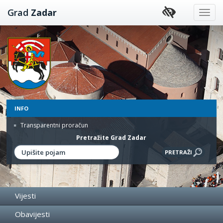
Preskoči
Grad
Zadar
na
sadržaj
INFO
Transparentni proračun
Pretražite Grad Zadar
Vijesti
Obavijesti