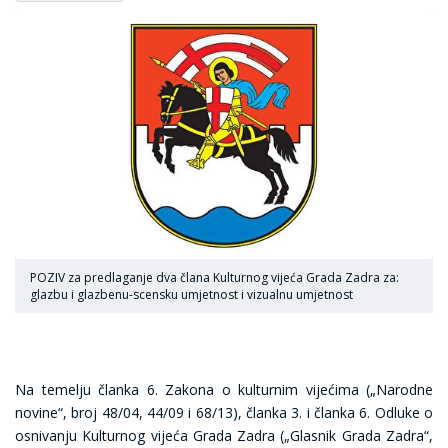
POZIV za predlaganje dva člana Kulturnog vijeća Grada Zadra za:
glazbu i glazbenu-scensku umjetnost i vizualnu umjetnost
Na temelju članka 6. Zakona o kulturnim vijećima („Narodne
novine“, broj 48/04, 44/09 i 68/13), članka 3. i članka 6. Odluke o
osnivanju Kulturnog vijeća Grada Zadra („Glasnik Grada Zadra“,