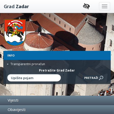
Preskoči
Grad
Zadar
na
sadržaj
INFO
Transparentni proračun
Pretražite Grad Zadar
Vijesti
Obavijesti