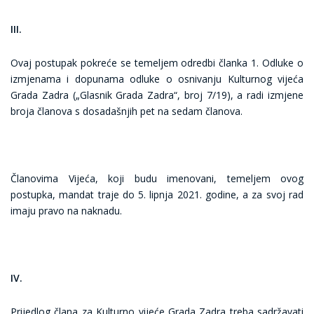
III.
Ovaj postupak pokreće se temeljem odredbi članka 1. Odluke o
izmjenama i dopunama odluke o osnivanju Kulturnog vijeća
Grada Zadra („Glasnik Grada Zadra“, broj 7/19), a radi izmjene
broja članova s dosadašnjih pet na sedam članova.
Članovima Vijeća, koji budu imenovani, temeljem ovog
postupka, mandat traje do 5. lipnja 2021. godine, a za svoj rad
imaju pravo na naknadu.
IV.
Prijedlog člana za Kulturno vijeće Grada Zadra treba sadržavati