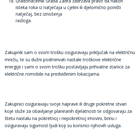
Gradonačelnik Grada Zadra zadržava pravo da nakon
isteka roka iz natječaja u cjelini ili djelomično poništi
natječaj, bez iznošenja
razloga.
Zakupnik sam o svom trošku osiguravaju priključak na električnu
mrežu, te su dužni podmirivati nastale troškove električne
energije i sami o svom trošku postavljaju prihvatne stanice za
električne romobile na predviđenim lokacijama.
Zakupnici osiguravaju svoje naprave ili druge pokretne stvari
koje služe za obavljanje planiranih djelatnosti te odgovaraju za
štetu nastalu na pokretnoj i nepokretnoj imovini, brinu i
osiguravaju sigurnost ljudi koji su korisnici njihovih usluga.