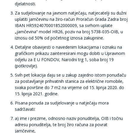
djelatnosti.
Za sudjelovanje na javnom natječaju, natjecatelji su dužni
uplatiti jamčevinu na žiro-račun Proračun Grada Zadra broj
IBAN HR5924070001852000009, sa svrhom uplate
„jamčevina“ model HR26, poziv na broj 5738-035-OIB, u
iznosu od 50% od početnog iznosa zakupnine.
Detaljne obavijesti o navedenim lokacijama i oznaku na
grafičkom prikazu zainteresirani mogu dobiti u Upravnom
odjelu za E U FONDOV, Narodni trg 1, soba broj 19
(potkrovlje).
Svih pet lokacija daju se u zakup zajedno istom ponuđaču
za postavljanje prihvatnih stanica za električne romobile,
svaka površine do 7 m2 na vrijeme od 15. lipnja 2020. do
15. lipnja 2021. godine.
Pisana ponuda za sudjelovanje u natječaju mora
sadržavati:
a) ime i prezime, odnosno naziv ponuditelja, OIB i točnu
adresu ponuditelja, te broj žiro računa za povrat
jamčevine,