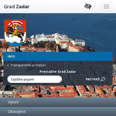
Preskoči
Grad
Zadar
na
sadržaj
INFO
Transparentni proračun
Pretražite Grad Zadar
Vijesti
Obavijesti