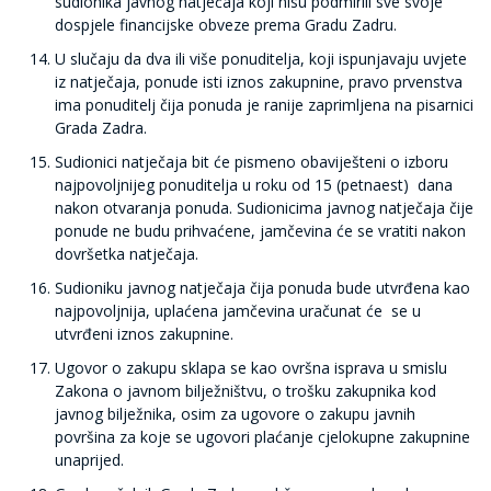
sudionika javnog natječaja koji nisu podmirili sve svoje
dospjele financijske obveze prema Gradu Zadru.
U slučaju da dva ili više ponuditelja, koji ispunjavaju uvjete
iz natječaja, ponude isti iznos zakupnine, pravo prvenstva
ima ponuditelj čija ponuda je ranije zaprimljena na pisarnici
Grada Zadra.
Sudionici natječaja bit će pismeno obaviješteni o izboru
najpovoljnijeg ponuditelja u roku od 15 (petnaest) dana
nakon otvaranja ponuda. Sudionicima javnog natječaja čije
ponude ne budu prihvaćene, jamčevina će se vratiti nakon
dovršetka natječaja.
Sudioniku javnog natječaja čija ponuda bude utvrđena kao
najpovoljnija, uplaćena jamčevina uračunat će se u
utvrđeni iznos zakupnine.
Ugovor o zakupu sklapa se kao ovršna isprava u smislu
Zakona o javnom bilježništvu, o trošku zakupnika kod
javnog bilježnika, osim za ugovore o zakupu javnih
površina za koje se ugovori plaćanje cjelokupne zakupnine
unaprijed.