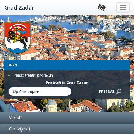
Preskoči
Grad
Zadar
na
sadržaj
INFO
Transparentni proračun
Pretražite Grad Zadar
Vijesti
Obavijesti