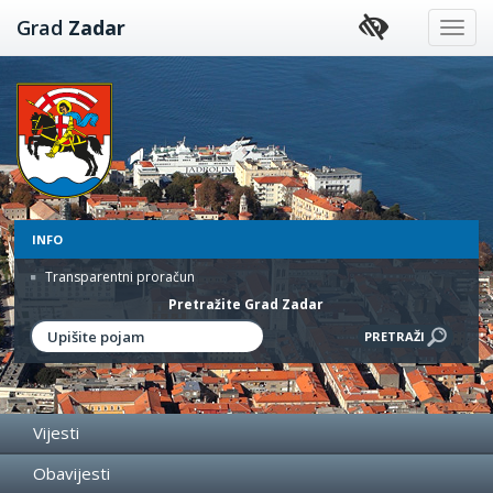
Preskoči
Grad
Zadar
na
sadržaj
INFO
Transparentni proračun
Pretražite Grad Zadar
Vijesti
Obavijesti