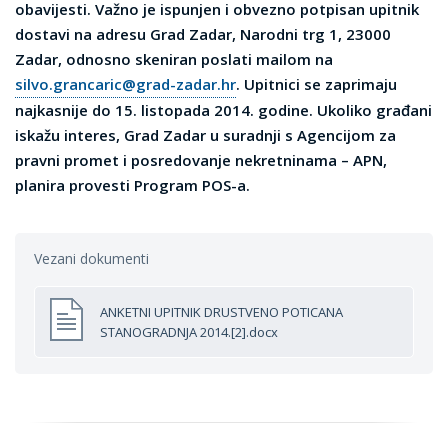
obavijesti. Važno je ispunjen i obvezno potpisan upitnik
dostavi na adresu
Grad Zadar, Narodni trg 1, 23000
Zadar
, odnosno skeniran poslati mailom na
silvo.grancaric@grad-zadar.hr
. Upitnici se zaprimaju
najkasnije do
15. listopada 2014. godine.
Ukoliko građani
iskažu interes, Grad Zadar u suradnji s Agencijom za
pravni promet i posredovanje nekretninama – APN,
planira provesti Program POS-a.
Vezani dokumenti
ANKETNI UPITNIK DRUSTVENO POTICANA
STANOGRADNJA 2014.[2].docx