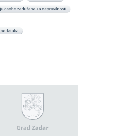
u osobe zadužene za nepravilnosti
h podataka