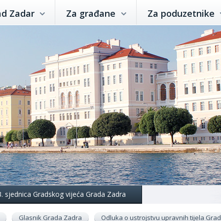
ad Zadar
Za građane
Za poduzetnike
3. sjednica Gradskog vijeća Grada Zadra
Glasnik Grada Zadra
Odluka o ustrojstvu upravnih tijela Gr