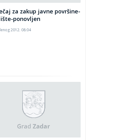
ečaj za zakup javne površine-
lište-ponovljen
denog 2012. 08:04