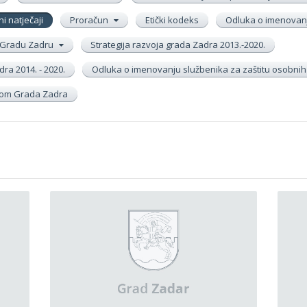
ni natječaji
Proračun
Etički kodeks
Odluka o imenovanj
 u Gradu Zadru
Strategija razvoja grada Zadra 2013.-2020.
ra 2014. - 2020.
Odluka o imenovanju službenika za zaštitu osobni
inom Grada Zadra