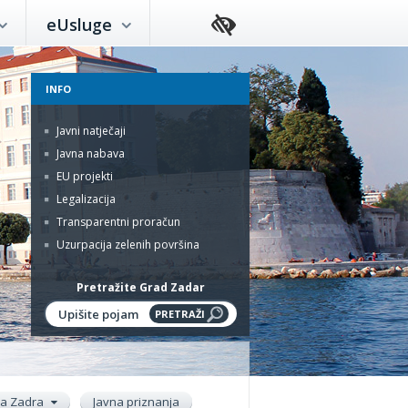
eUsluge
INFO
Javni natječaji
Javna nabava
EU projekti
Legalizacija
Transparentni proračun
Uzurpacija zelenih površina
Pretražite Grad Zadar
ada Zadra
Javna priznanja