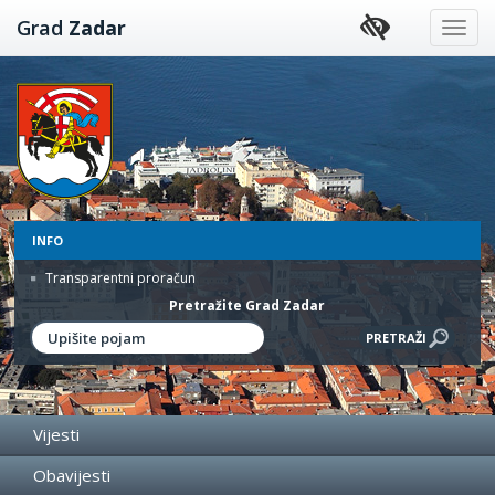
Preskoči
Grad
Zadar
na
sadržaj
INFO
Transparentni proračun
Pretražite Grad Zadar
Vijesti
Obavijesti