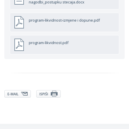
nagodbi_postupku stecaja.docx
program-likvidnost-izmjene i dopune.pdf
program-likvidnost.pdf
E-MAIL
ISPIŠI