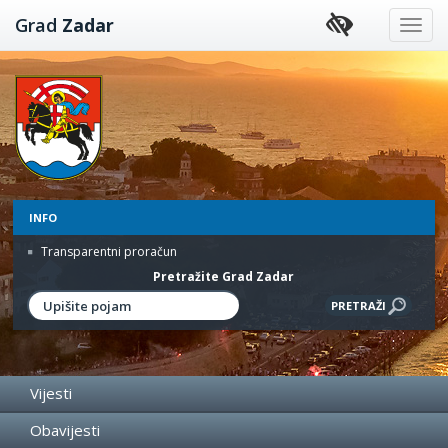
Preskoči
Grad
Zadar
na
sadržaj
INFO
Transparentni proračun
Pretražite Grad Zadar
Vijesti
Obavijesti