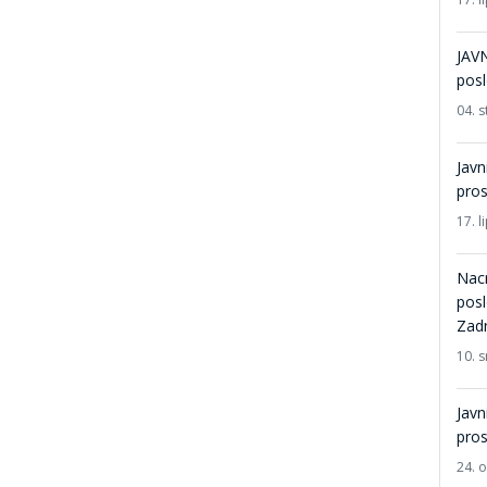
JAVN
posl
04. 
Javn
pros
17. l
Nacr
posl
Zad
10. 
Javn
pros
24. 