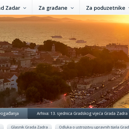
ad Zadar
Za građane
Za poduzetnike
ogađanja
Arhiva: 13. sjednica Gradskog vijeća Grada Zadra
Glasnik Grada Zadra
Odluka o ustrojstvu upravnih tijela Gr