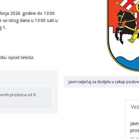
bnja 2026. godine do 13:00
 se istog dana u 13:00 sati u
g 1.
itku ispod teksta.
Javni natječaj za dodjelu u zakup poslo
ovnih prostora od 9.
Vez
Javn
pros
17. l