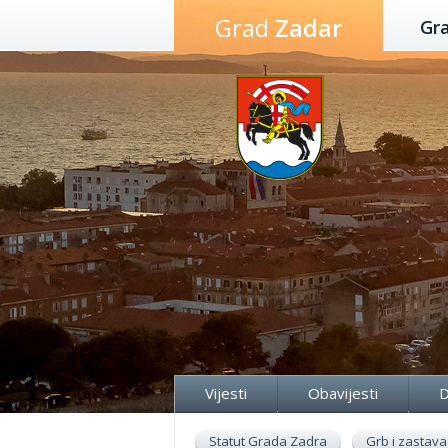
Preskoči
Grad
Zadar
Gr
na
sadržaj
Vijesti
Obavijesti
D
Statut Grada Zadra
Grb i zastava