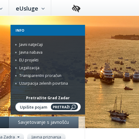
eUsluge
INFO
Javni natječaji
Javna nabava
EU projekti
Legalizacija
Transparentni proračun
Uzurpacija zelenih površina
Pretražite Grad Zadar
Savjetovanje s javnošću
ada Zadra
Javna priznanja