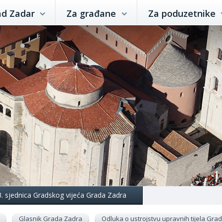
ad Zadar
Za građane
Za poduzetnike
3. sjednica Gradskog vijeća Grada Zadra
Glasnik Grada Zadra
Odluka o ustrojstvu upravnih tijela Gr