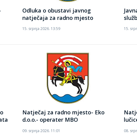
-
Odluka o obustavi javnog
Javn
natječaja za radno mjesto
služ
15. srpnja 2026. 13:59
15. srp
ko
Natječaj za radno mjesto- Eko
Natj
kata
d.o.o.- operater MBO
lučic
09. srpnja 2026. 11:01
08. srp