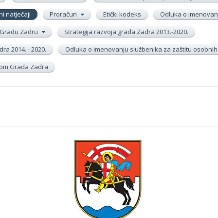
ni natječaji
Proračun
Etički kodeks
Odluka o imenovanj
 u Gradu Zadru
Strategija razvoja grada Zadra 2013.-2020.
ra 2014. - 2020.
Odluka o imenovanju službenika za zaštitu osobni
inom Grada Zadra