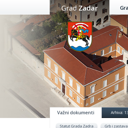
Preskoči
Grad
Zadar
Gr
na
sadržaj
Važni dokumenti
Arhiva: 1
Statut Grada Zadra
Grb i zastava