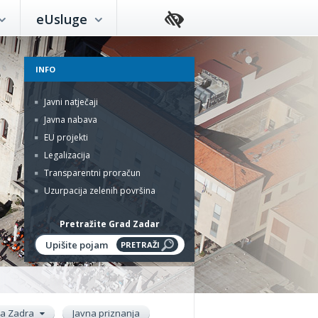
eUsluge
INFO
Javni natječaji
Javna nabava
EU projekti
Legalizacija
Transparentni proračun
Uzurpacija zelenih površina
Pretražite Grad Zadar
ada Zadra
Javna priznanja