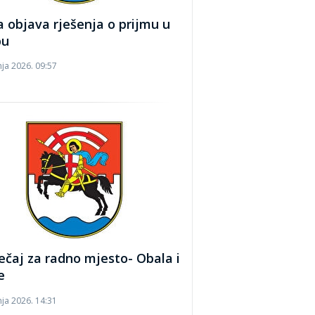
a objava rješenja o prijmu u
bu
nja 2026. 09:57
ečaj za radno mjesto- Obala i
e
nja 2026. 14:31