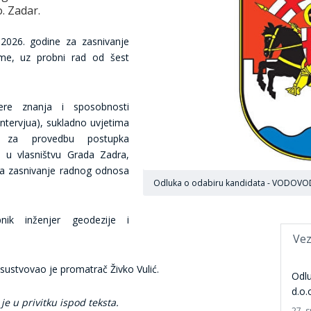
. Zadar.
a 2026. godine za zasnivanje
me, uz probni rad od šest
ere znanja i sposobnosti
tervjua), sukladno uvjetima
a za provedbu postupka
 u vlasništvu Grada Zadra,
 za zasnivanje radnog odnosa
Odluka o odabiru kandidata - VODOVOD
pnik inženjer geodezije i
Vez
sustvovao je promatrač Živko Vulić.
Odlu
d.o.
e u privitku ispod teksta.
27. 