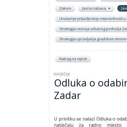
Zakoni
Javna nabava
Jav
Unutarnje prijavljivanje nepravilnosti
Strategija razvoja urbanog područja Zad
Strategija upravljanja gradskom imov
Natrag na vijesti
NATJEČAJI
Odluka o odabi
Zadar
U privitku se nalazi Odluka o oda
natječaju za radno mjesto