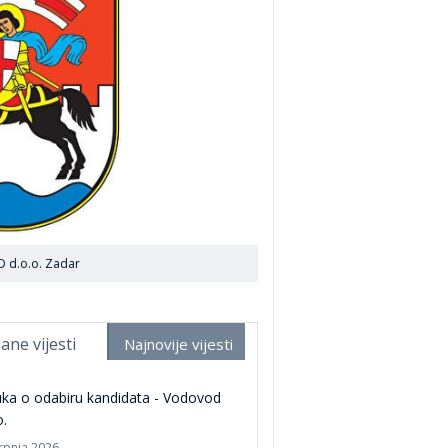
 d.o.o. Zadar
ane vijesti
Najnovije vijesti
ka o odabiru kandidata - Vodovod
o.
srpnja 2026.