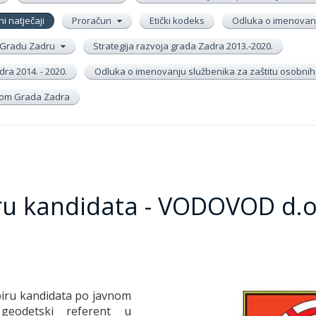
ni natječaji
Proračun
Etički kodeks
Odluka o imenovanj
 u Gradu Zadru
Strategija razvoja grada Zadra 2013.-2020.
ra 2014. - 2020.
Odluka o imenovanju službenika za zaštitu osobni
inom Grada Zadra
ru kandidata - VODOVOD d.o
biru kandidata po javnom
:
geodetski referent
u