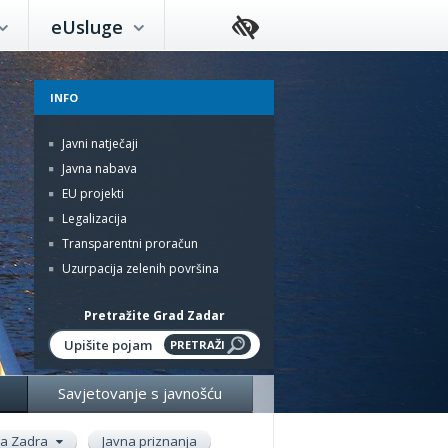
eUsluge
INFO
Javni natječaji
Javna nabava
EU projekti
Legalizacija
Transparentni proračun
Uzurpacija zelenih površina
Pretražite Grad Zadar
Savjetovanje s javnošću
ada Zadra
Javna priznanja