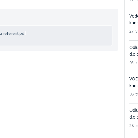
Vodo
kand
27. v
i referent.pdf
Odlu
d.o.
03. 
VOD
kand
08. t
Odlu
d.o.
28. s