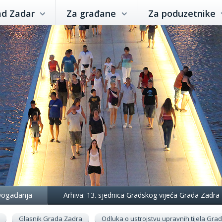
ad Zadar
Za građane
Za poduzetnike
ogađanja
Arhiva: 13. sjednica Gradskog vijeća Grada Zadra
Glasnik Grada Zadra
Odluka o ustrojstvu upravnih tijela Gr