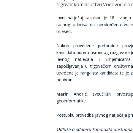
trgovačkom društvu Vodovod d.o.o
Javni natječaj raspisan je 18. svibnj
radnog odnosa na neodređeno vrije
mjeseci.
Nakon provedene prethodne provj
kandidata putem usmenog razgovora (in
javnog natječaja i Smjernicam
zapošljavanja u trgovačkim društvima
utvrđena je rang-lista kandidata te je
odabran:
Marin Andrić
, sveučilišni prvostu
geoinformatike.
Postupku provedbe javnog natječaja pri
Odluka o odabiru kandidata dostupna j