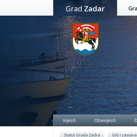
Preskoči
Grad
Zadar
Gr
na
sadržaj
Vijesti
Obavijesti
D
Statut Grada Zadra
Grb i zastava