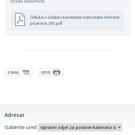
Vezani dokumenti
Odluka o odabiru kandidata Samostalni referent
pisarnice_001.pdf
E-MAIL
ISPIŠI
Adresar
Izaberite ured