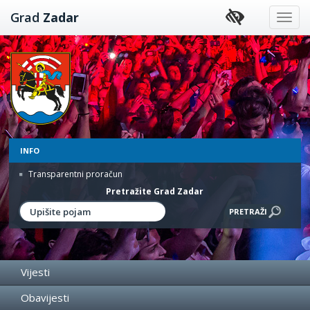
Preskoči
Grad
Zadar
na
sadržaj
INFO
Transparentni proračun
Pretražite Grad Zadar
Vijesti
Obavijesti