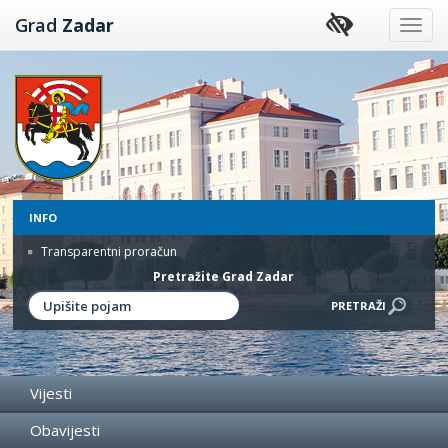
Preskoči
Grad
Zadar
na
sadržaj
INFO
Transparentni proračun
Pretražite Grad Zadar
Vijesti
Obavijesti