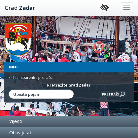
Preskoči
Grad
Zadar
na
sadržaj
INFO
Transparentni proračun
Pretražite Grad Zadar
Vijesti
Obavijesti