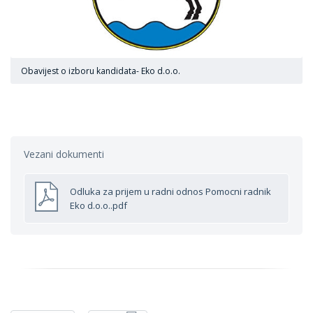
Obavijest o izboru kandidata- Eko d.o.o.
Vezani dokumenti
Odluka za prijem u radni odnos Pomocni radnik
Eko d.o.o..pdf