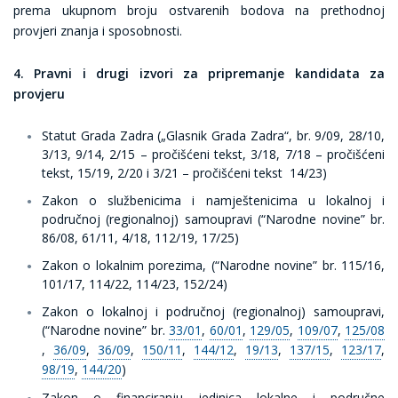
prema ukupnom broju ostvarenih bodova na prethodnoj
provjeri znanja i sposobnosti.
4. Pravni i drugi izvori za pripremanje kandidata za
provjeru
Statut Grada Zadra („Glasnik Grada Zadra“, br. 9/09, 28/10,
3/13, 9/14, 2/15 – pročišćeni tekst, 3/18, 7/18 – pročišćeni
tekst, 15/19, 2/20 i 3/21 – pročišćeni tekst 14/23)
Zakon o službenicima i namještenicima u lokalnoj i
područnoj (regionalnoj) samoupravi (“Narodne novine” br.
86/08, 61/11, 4/18, 112/19, 17/25)
Zakon o lokalnim porezima, (“Narodne novine” br. 115/16,
101/17, 114/22, 114/23, 152/24)
Zakon o lokalnoj i područnoj (regionalnoj) samoupravi,
(“Narodne novine” br.
33/01
,
60/01
,
129/05
,
109/07
,
125/08
,
36/09
,
36/09
,
150/11
,
144/12
,
19/13
,
137/15
,
123/17
,
98/19
,
144/20
)
Zakon o financiranju jedinica lokalne i područne