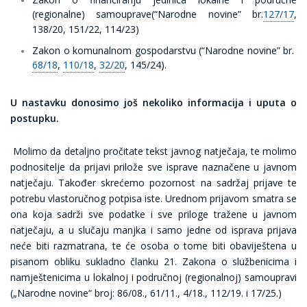
(regionalne) samouprave(“Narodne novine” br.
127/17
,
138/20, 151/22, 114/23)
Zakon o komunalnom gospodarstvu (“Narodne novine” br.
68/18
,
110/18
,
32/20
, 145/24).
U nastavku donosimo još nekoliko informacija i uputa o
postupku.
Molimo da detaljno pročitate tekst javnog natječaja, te molimo
podnositelje da prijavi prilože sve isprave naznačene u javnom
natječaju. Također skrećemo pozornost na sadržaj prijave te
potrebu vlastoručnog potpisa iste. Urednom prijavom smatra se
ona koja sadrži sve podatke i sve priloge tražene u javnom
natječaju, a u slučaju manjka i samo jedne od isprava prijava
neće biti razmatrana, te će osoba o tome biti obaviještena u
pisanom obliku sukladno članku 21. Zakona o službenicima i
namještenicima u lokalnoj i područnoj (regionalnoj) samoupravi
(„Narodne novine“ broj: 86/08., 61/11., 4/18., 112/19. i 17/25.)