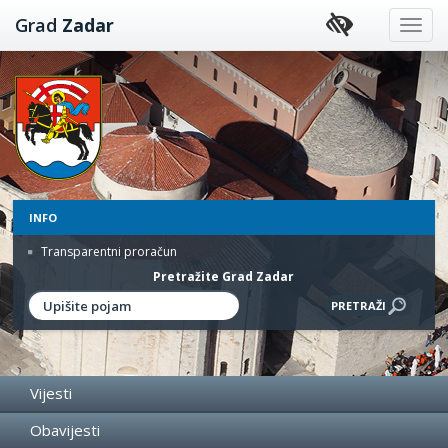
Preskoči
Grad
Zadar
na
sadržaj
INFO
Transparentni proračun
Pretražite Grad Zadar
Vijesti
Obavijesti