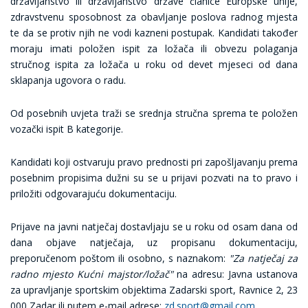
državljanstvo ili državljanstvo države članice Europske unije,
zdravstvenu sposobnost za obavljanje poslova radnog mjesta
te da se protiv njih ne vodi kazneni postupak. Kandidati također
moraju imati položen ispit za ložača ili obvezu polaganja
stručnog ispita za ložača u roku od devet mjeseci od dana
sklapanja ugovora o radu.
Od posebnih uvjeta traži se srednja stručna sprema te položen
vozački ispit B kategorije.
Kandidati koji ostvaruju pravo prednosti pri zapošljavanju prema
posebnim propisima dužni su se u prijavi pozvati na to pravo i
priložiti odgovarajuću dokumentaciju.
Prijave na javni natječaj dostavljaju se u roku od osam dana od
dana objave natječaja, uz propisanu dokumentaciju,
preporučenom poštom ili osobno, s naznakom:
"Za natječaj za
radno mjesto Kućni majstor/ložač"
na adresu: Javna ustanova
za upravljanje sportskim objektima Zadarski sport, Ravnice 2, 23
000 Zadar ili putem e-mail adrese:
zd.sport@gmail.com
.