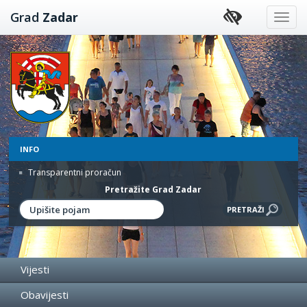
Preskoči
Grad
Zadar
na
sadržaj
INFO
Transparentni proračun
Pretražite Grad Zadar
Vijesti
Obavijesti