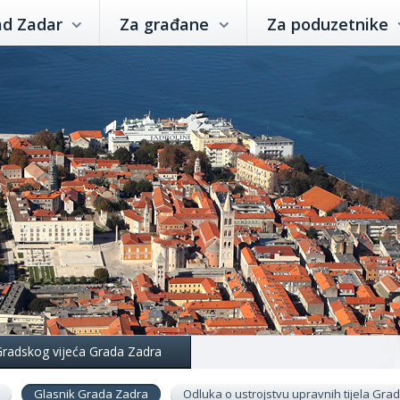
ad Zadar
Za građane
Za poduzetnike
 Gradskog vijeća Grada Zadra
Glasnik Grada Zadra
Odluka o ustrojstvu upravnih tijela Gr