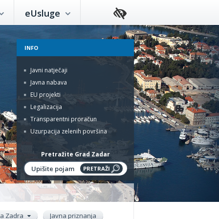
eUsluge
INFO
Javni natječaji
Javna nabava
EU projekti
Legalizacija
Transparentni proračun
Uzurpacija zelenih površina
Pretražite Grad Zadar
ada Zadra
Javna priznanja