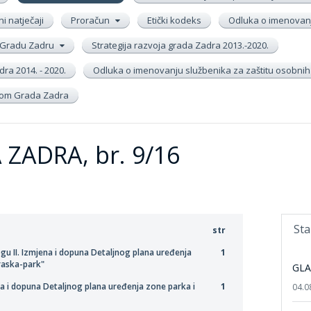
ni natječaji
Proračun
Etički kodeks
Odluka o imenovanj
 u Gradu Zadru
Strategija razvoja grada Zadra 2013.-2020.
ra 2014. - 2020.
Odluka o imenovanju službenika za zaštitu osobni
inom Grada Zadra
ZADRA, br. 9/16
Sta
str
logu II. Izmjena i dopuna Detaljnog plana uređenja
1
araska-park"
GLA
ena i dopuna Detaljnog plana uređenja zone parka i
1
04.0