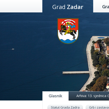
Preskoči
Grad
Zadar
Gr
na
sadržaj
Glasnik
Arhiva: 13. sjednica
Statut Grada Zadra
Grb i zastava