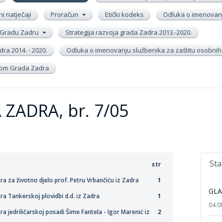
ni natječaji
Proračun
Etički kodeks
Odluka o imenovanj
 u Gradu Zadru
Strategija razvoja grada Zadra 2013.-2020.
ra 2014. - 2020.
Odluka o imenovanju službenika za zaštitu osobni
inom Grada Zadra
ZADRA, br. 7/05
Sta
str
a za životno djelo prof. Petru Vrbančiću iz Zadra
1
GLA
a Tankerskoj plovidbi d.d. iz Zadra
1
04.0
 jedriličarskoj posadi Šime Fantela - Igor Marenić iz
2