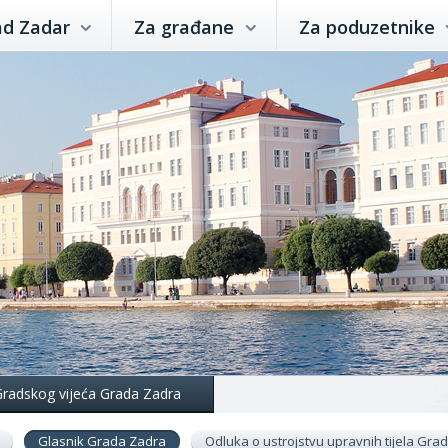
ad Zadar
Za građane
Za poduzetnike
 Gradskog vijeća Grada Zadra
Glasnik Grada Zadra
Odluka o ustrojstvu upravnih tijela Gr