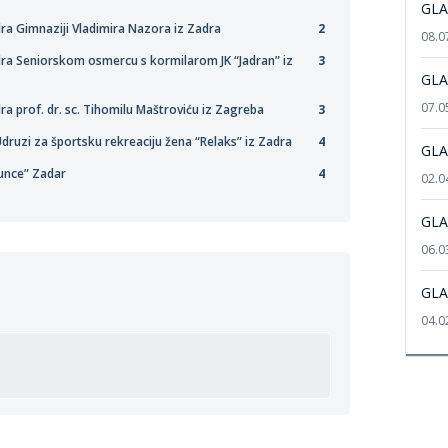
GLA
ra Gimnaziji Vladimira Nazora iz Zadra
2
08.0
ra Seniorskom osmercu s kormilarom JK “Jadran” iz
3
GLA
07.0
a prof. dr. sc. Tihomilu Maštroviću iz Zagreba
3
druzi za športsku rekreaciju žena “Relaks” iz Zadra
4
GLA
Sunce” Zadar
4
02.0
GLA
06.0
GLA
04.0