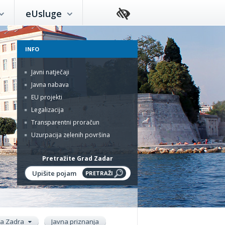
eUsluge
INFO
Javni natječaji
Javna nabava
EU projekti
Legalizacija
Transparentni proračun
Uzurpacija zelenih površina
Pretražite Grad Zadar
ada Zadra
Javna priznanja