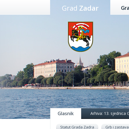
Preskoči
Grad
Zadar
Gr
na
sadržaj
Glasnik
Arhiva: 13. sjednica
Statut Grada Zadra
Grb i zastava