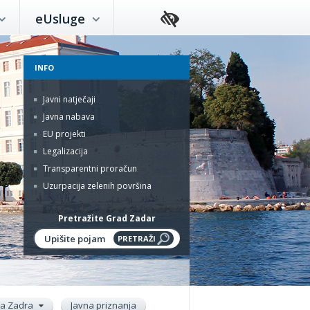
eUsluge
INFO
Javni natječaji
Javna nabava
EU projekti
Legalizacija
Transparentni proračun
Uzurpacija zelenih površina
Pretražite Grad Zadar
ada Zadra
Javna priznanja