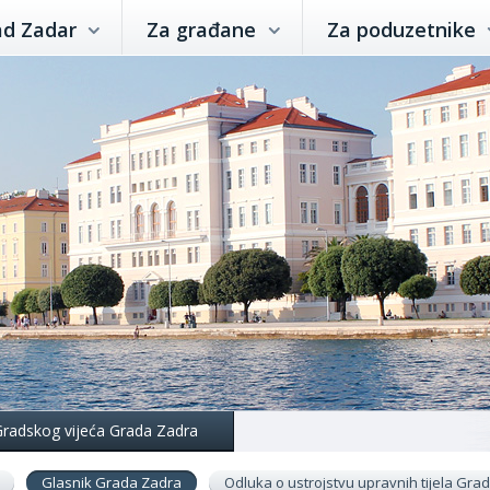
ad Zadar
Za građane
Za poduzetnike
 Gradskog vijeća Grada Zadra
Glasnik Grada Zadra
Odluka o ustrojstvu upravnih tijela Gr