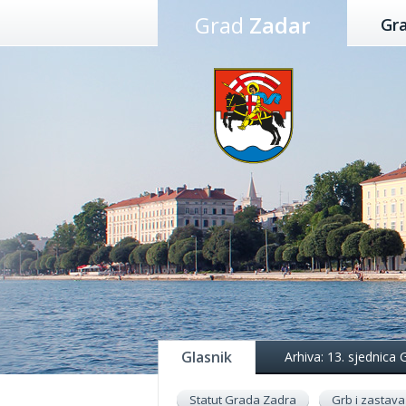
Preskoči
Grad
Zadar
Gr
na
sadržaj
Glasnik
Arhiva: 13. sjednica
Statut Grada Zadra
Grb i zastava