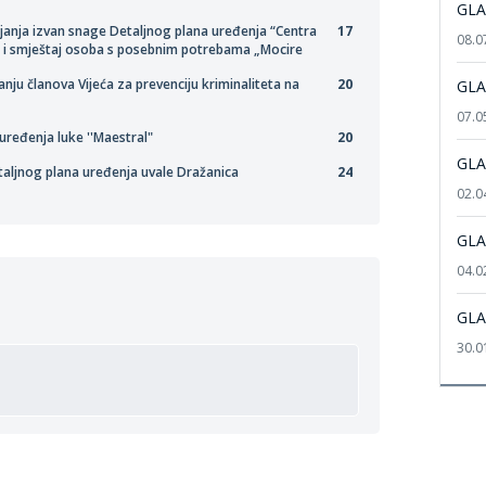
GLA
janja izvan snage Detaljnog plana uređenja “Centra
17
08.0
ju i smještaj osoba s posebnim potrebama „Mocire
nju članova Vijeća za prevenciju kriminaliteta na
20
GLA
07.0
uređenja luke ''Maestral"
20
GLA
taljnog plana uređenja uvale Dražanica
24
02.0
GLA
04.0
GLA
30.0