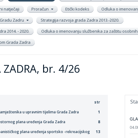
ni natječaji
Proračun
Etički kodeks
Odluka o imenovanj
 u Gradu Zadru
Strategija razvoja grada Zadra 2013.-2020.
ra 2014. - 2020.
Odluka o imenovanju službenika za zaštitu osobni
inom Grada Zadra
ZADRA, br. 4/26
Sta
str
i namještenika u upravnim tijelima Grada Zadra
1
GLA
rostornog plana uređenja Grada Zadra
8
04.0
banističkog plana uređenja sportsko -rekreacijskog
13