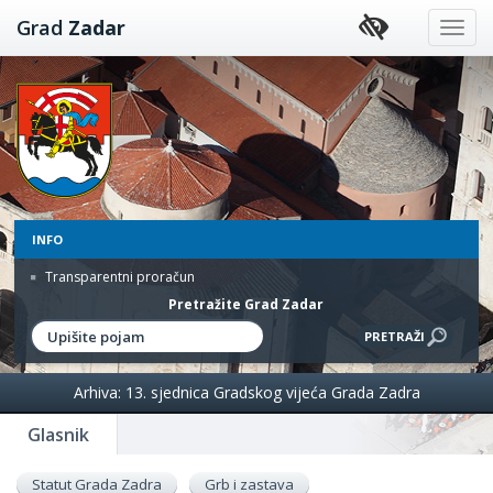
Preskoči
Grad
Zadar
na
sadržaj
INFO
Transparentni proračun
Pretražite Grad Zadar
Arhiva: 13. sjednica Gradskog vijeća Grada Zadra
Glasnik
Statut Grada Zadra
Grb i zastava