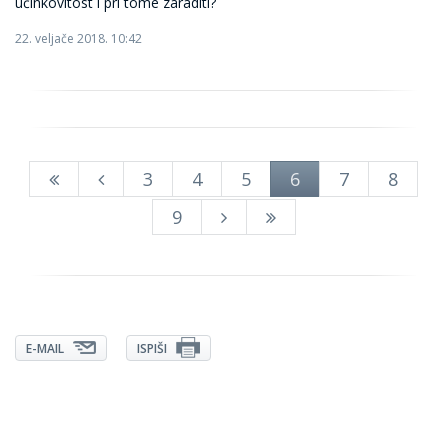
učinkovitost i pri tome zaraditi?
22. veljače 2018. 10:42
3
4
5
6
7
8
9
E-MAIL
ISPIŠI