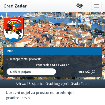
Preskoči
Grad
Zadar
na
sadržaj
INFO
Transparentni proračun
Pretražite Grad Zadar
Arhiva: 13. sjednica Gradskog vijeća Grada Zadra
Upravni odjel za prostorno uređenje i
graditeljstvo