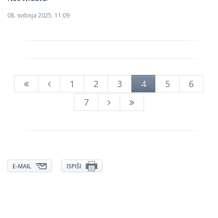
08. svibnja 2025. 11:09
1
2
3
4
5
6
7
E-MAIL
ISPIŠI