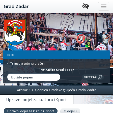
Preskoči
Grad
Zadar
na
sadržaj
INFO
Transparentni proračun
Pretražite Grad Zadar
Arhiva: 13. sjednica Gradskog vijeća Grada Zadra
Upravni odjel za kulturu i šport
Upravni odjel za kulturu i šport
O odjelu