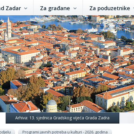
ad Zadar
Za građane
Za poduzetnike
Arhiva: 13. sjednica Gradskog vijeća Grada Zadra
odjelu
Programi javnih potreba u kulturi - 2026. godina