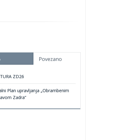
Povezano
o
TURA ZD26
alni Plan upravljanja „Obrambenim
tavom Zadra“