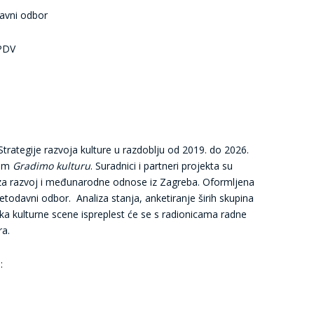
avni odbor
+PDV
trategije razvoja kulture u razdoblju od 2019. do 2026.
nom
Gradimo kulturu
. Suradnici i partneri projekta su
 za razvoj i međunarodne odnose iz Zagreba. Oformljena
jetodavni odbor. Analiza stanja, anketiranje širih skupina
nika kulturne scene ispreplest će se s radionicama radne
a.
: