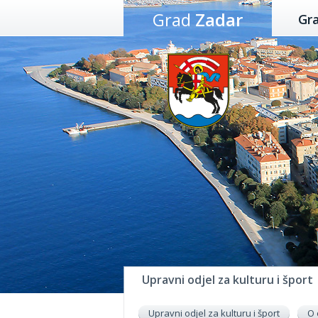
Preskoči
Grad
Zadar
Gr
na
sadržaj
Upravni odjel za kulturu i šport
Upravni odjel za kulturu i šport
O 