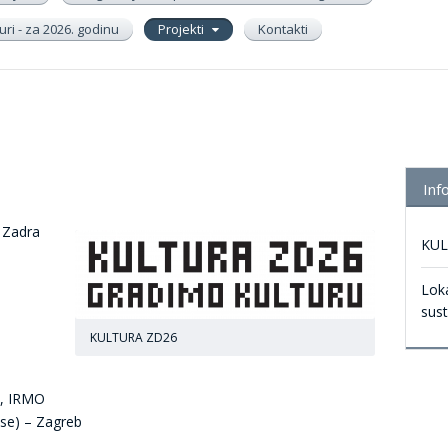
ri - za 2026. godinu
Projekti
Kontakti
Inf
a Zadra
KUL
Lok
sus
KULTURA ZD26
, IRMO
ose) – Zagreb