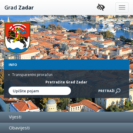
Preskoči
Grad
Zadar
na
sadržaj
INFO
Transparentni proračun
Pretražite Grad Zadar
Vijesti
Obavijesti