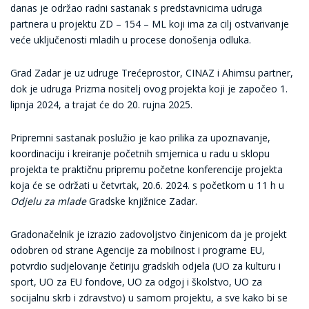
danas je održao radni sastanak s predstavnicima udruga
partnera u projektu ZD – 154 – ML koji ima za cilj ostvarivanje
veće uključenosti mladih u procese donošenja odluka.
Grad Zadar je uz udruge Trećeprostor, CINAZ i Ahimsu partner,
dok je udruga Prizma nositelj ovog projekta koji je započeo 1.
lipnja 2024, a trajat će do 20. rujna 2025.
Pripremni sastanak poslužio je kao prilika za upoznavanje,
koordinaciju i kreiranje početnih smjernica u radu u sklopu
projekta te praktičnu pripremu početne konferencije projekta
koja će se održati u četvrtak, 20.6. 2024. s početkom u 11 h u
Odjelu za mlade
Gradske knjižnice Zadar.
Gradonačelnik je izrazio zadovoljstvo činjenicom da je projekt
odobren od strane Agencije za mobilnost i programe EU,
potvrdio sudjelovanje četiriju gradskih odjela (UO za kulturu i
sport, UO za EU fondove, UO za odgoj i školstvo, UO za
socijalnu skrb i zdravstvo) u samom projektu, a sve kako bi se