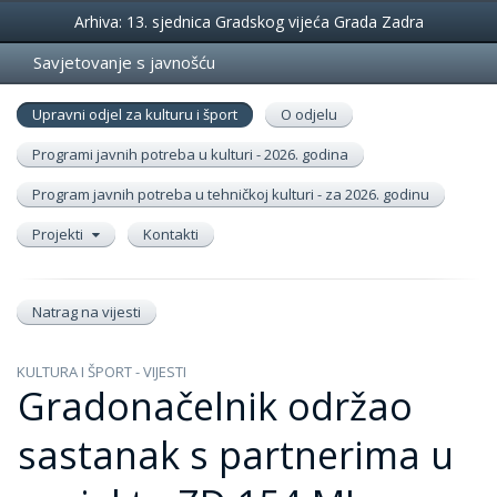
Događanja
Arhiva: 13. sjednica Gradskog vijeća Grada Zadra
Savjetovanje s javnošću
Upravni odjel za kulturu i šport
O odjelu
Programi javnih potreba u kulturi - 2026. godina
Program javnih potreba u tehničkoj kulturi - za 2026. godinu
Projekti
Kontakti
Natrag na vijesti
KULTURA I ŠPORT - VIJESTI
Gradonačelnik održao
sastanak s partnerima u