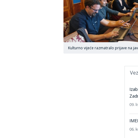
Kulturno vijeće razmatralo prijave na ja
Vez
Izab
Zad
09. 
IME
06. 