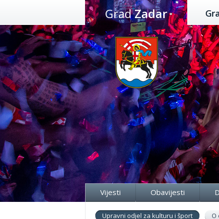
Preskoči
Grad
Zadar
Gr
na
sadržaj
Vijesti
Obavijesti
D
Upravni odjel za kulturu i šport
O 