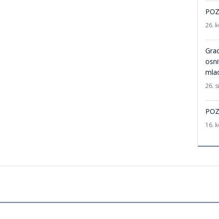
POZI
26. 
Grad
osni
mla
26. s
POZI
16. 