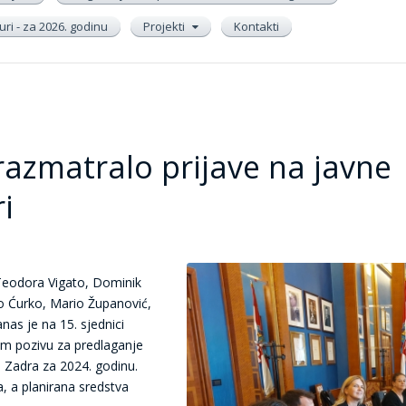
ri - za 2026. godinu
Projekti
Kontakti
razmatralo prijave na javne
i
Teodora Vigato, Dominik
o Ćurko, Mario Županović,
nas je na 15. sjednici
om pozivu za predlaganje
 Zadra za 2024. godinu.
a, a planirana sredstva