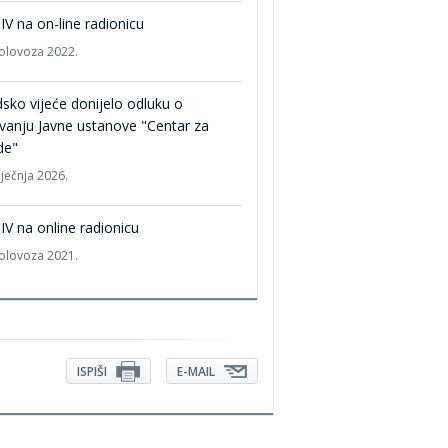
V na on-line radionicu
kolovoza 2022.
sko vijeće donijelo odluku o
vanju Javne ustanove "Centar za
de"
iječnja 2026.
V na online radionicu
kolovoza 2021.
ISPIŠI
E-MAIL