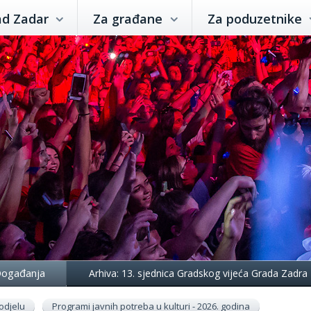
ad Zadar
Za građane
Za poduzetnike
ogađanja
Arhiva: 13. sjednica Gradskog vijeća Grada Zadra
odjelu
Programi javnih potreba u kulturi - 2026. godina