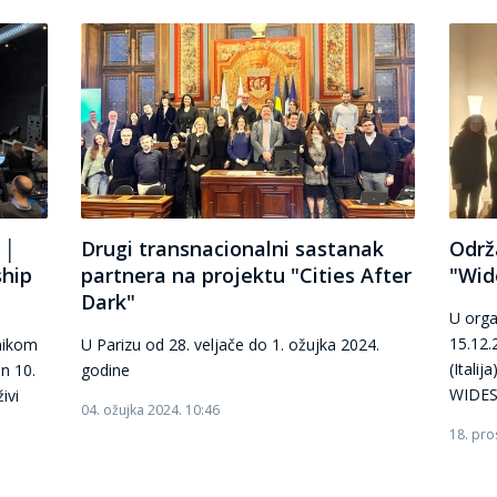
 │
Drugi transnacionalni sastanak
Održ
ship
partnera na projektu "Cities After
"Wid
Dark"
U orga
15.12.
nikom
U Parizu od 28. veljače do 1. ožujka 2024.
(Itali
n 10.
godine
WIDE
ivi
04. ožujka 2024. 10:46
18. pro