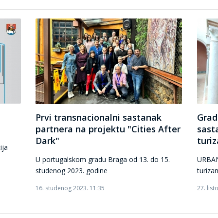
Prvi transnacionalni sastanak
Grad
partnera na projektu "Cities After
sast
Dark"
turiz
ija
U portugalskom gradu Braga od 13. do 15.
URBAN
studenog 2023. godine
turiza
16. studenog 2023. 11:35
27. lis